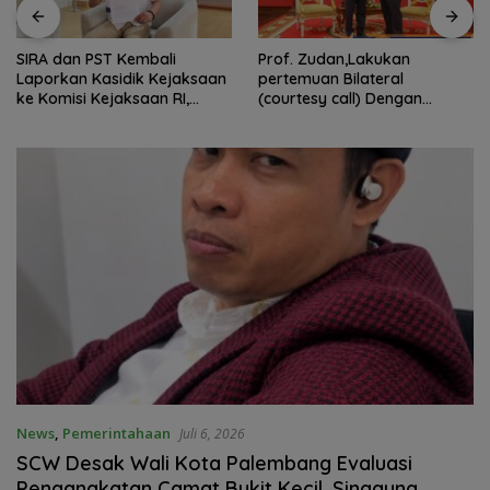
SIRA dan PST Kembali
Prof. Zudan,Lakukan
Laporkan Kasidik Kejaksaan
pertemuan Bilateral
ke Komisi Kejaksaan RI,
(courtesy call) Dengan
Soroti Dugaan
Deputy Prime Minister
Ketidakterbukaan
Kerajaan Kamboja,BKN
Penanganan Kasus Irigasi Air
Siapkan Indonesia Jadi Pusat
Lemutu
Kolaborasi ASN ASEAN
News
,
Pemerintahaan
Juli 6, 2026
SCW Desak Wali Kota Palembang Evaluasi
Pengangkatan Camat Bukit Kecil, Singgung