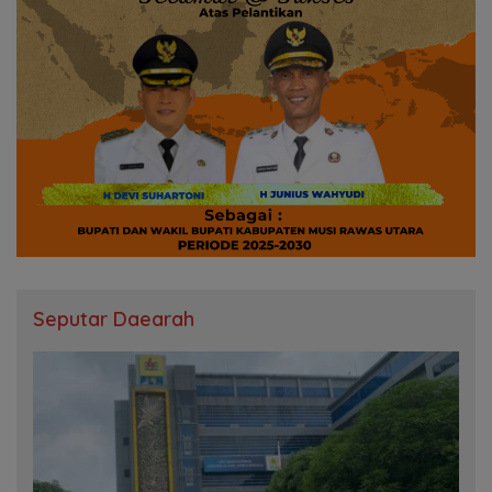
Seputar Daearah