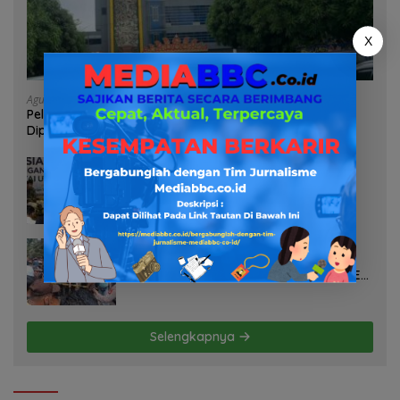
X
Agustus 7, 2026
Pelayanan Kinerja Dan Transparansi Sanksi P2TL PLN
Dipertanyakan, Upaya Konfirmasi GM PLN UID S2JB
Terkesan Tutup Mata
Agustus 7, 2026
Selamatkan Lahan Pertanian Brebes
dari Banjir, Kemendagri Dorong
Program FMNJP
Agustus 6, 2026
PT TDM Diduga Mobilisasi Ratusan
Massa untuk Halangi Aksi Damai, POSE
RI Tempuh Jalur Hukum
Selengkapnya