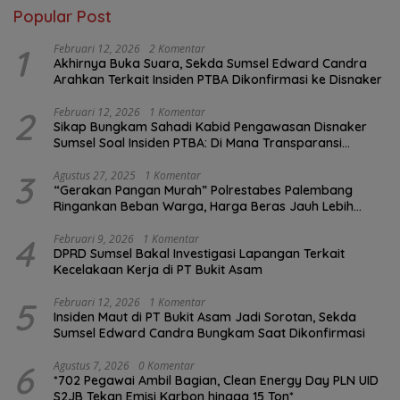
Popular Post
1
Februari 12, 2026
2 Komentar
Akhirnya Buka Suara, Sekda Sumsel Edward Candra
Arahkan Terkait Insiden PTBA Dikonfirmasi ke Disnaker
2
Februari 12, 2026
1 Komentar
Sikap Bungkam Sahadi Kabid Pengawasan Disnaker
Sumsel Soal Insiden PTBA: Di Mana Transparansi
Pengawasan K3?
3
Agustus 27, 2025
1 Komentar
“Gerakan Pangan Murah” Polrestabes Palembang
Ringankan Beban Warga, Harga Beras Jauh Lebih
Terjangkau
4
Februari 9, 2026
1 Komentar
DPRD Sumsel Bakal Investigasi Lapangan Terkait
Kecelakaan Kerja di PT Bukit Asam
5
Februari 12, 2026
1 Komentar
Insiden Maut di PT Bukit Asam Jadi Sorotan, Sekda
Sumsel Edward Candra Bungkam Saat Dikonfirmasi
6
Agustus 7, 2026
0 Komentar
*702 Pegawai Ambil Bagian, Clean Energy Day PLN UID
S2JB Tekan Emisi Karbon hingga 15 Ton*