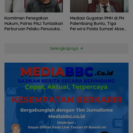
Komitmen Penegakan
Mediasi Gugatan PMH di PN
Hukum, Polres PALI Tuntaskan
Palembang Buntu, Tiga
Perburuan Pelaku Penusukan
Perwira Polda Sumsel Absen,
Hingga ke Hutan
Kuasa Hukum Penggugat
Pertanyakan Komitmen
Hormati Proses Hukum
Selengkapnya