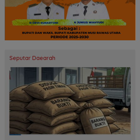
Seputar Daearah