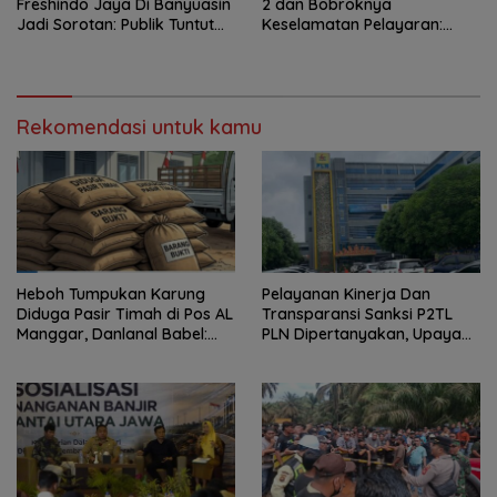
Freshindo Jaya Di Banyuasin
2 dan Bobroknya
Jadi Sorotan: Publik Tuntut
Keselamatan Pelayaran:
Transparansi Pemerintah
Krisis Implementasi Regulasi
dan Perusahaan
hingga Moral Hazard
Rekomendasi untuk kamu
Heboh Tumpukan Karung
Pelayanan Kinerja Dan
Diduga Pasir Timah di Pos AL
Transparansi Sanksi P2TL
Manggar, Danlanal Babel:
PLN Dipertanyakan, Upaya
Masih Kami Dalami
Konfirmasi GM PLN UID S2JB
Terkesan Tutup Mata