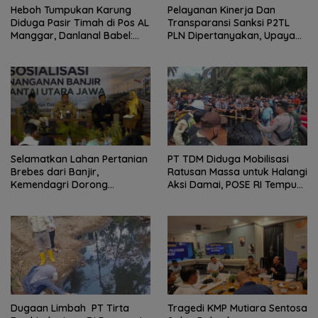
Heboh Tumpukan Karung
Pelayanan Kinerja Dan
Diduga Pasir Timah di Pos AL
Transparansi Sanksi P2TL
Manggar, Danlanal Babel:
PLN Dipertanyakan, Upaya
Masih Kami Dalami
Konfirmasi GM PLN UID S2JB
Terkesan Tutup Mata
Selamatkan Lahan Pertanian
PT TDM Diduga Mobilisasi
Brebes dari Banjir,
Ratusan Massa untuk Halangi
Kemendagri Dorong
Aksi Damai, POSE RI Tempuh
Program FMNJP
Jalur Hukum
Dugaan Limbah PT Tirta
Tragedi KMP Mutiara Sentosa