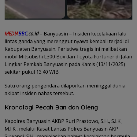
MEDIA
BBC
.co.id
– Banyuasin – Insiden kecelakaan lalu
lintas ganda yang merenggut nyawa kembali terjadi di
Kabupaten Banyuasin. Peristiwa tragis ini melibatkan
mobil Mitsubishi L300 Box dan Toyota Fortuner di Jalan
Lingkar Pemkab Banyuasin pada Kamis (13/11/2025)
sekitar pukul 13.40 WIB.
​Satu orang pengendara dilaporkan meninggal dunia
akibat insiden nahas tersebut.
Kronologi Pecah Ban dan Oleng
​Kapolres Banyuasin AKBP Ruri Prastowo, S.H., S.I.K.,
M.I.K., melalui Kasat Lantas Polres Banyuasin AKP
Suwandi, S.H., menjelaskan bahwa kecelakaan bermula