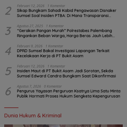
2
Februari 12, 2026
1 Komentar
Sikap Bungkam Sahadi Kabid Pengawasan Disnaker
Sumsel Soal Insiden PTBA: Di Mana Transparansi
Pengawasan K3?
3
Agustus 27, 2025
1 Komentar
“Gerakan Pangan Murah” Polrestabes Palembang
Ringankan Beban Warga, Harga Beras Jauh Lebih
Terjangkau
4
Februari 9, 2026
1 Komentar
DPRD Sumsel Bakal Investigasi Lapangan Terkait
Kecelakaan Kerja di PT Bukit Asam
5
Februari 12, 2026
1 Komentar
Insiden Maut di PT Bukit Asam Jadi Sorotan, Sekda
Sumsel Edward Candra Bungkam Saat Dikonfirmasi
6
Agustus 7, 2026
0 Komentar
Pengurus Yayasan Perguruan Ksatrya Lima Satu Minta
Publik Hormati Proses Hukum Sengketa Kepengurusan
Dunia Hukum & Kriminal