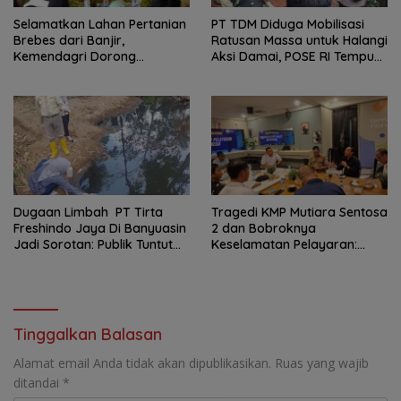
Selamatkan Lahan Pertanian
PT TDM Diduga Mobilisasi
Brebes dari Banjir,
Ratusan Massa untuk Halangi
Kemendagri Dorong
Aksi Damai, POSE RI Tempuh
Program FMNJP
Jalur Hukum
Dugaan Limbah PT Tirta
Tragedi KMP Mutiara Sentosa
Freshindo Jaya Di Banyuasin
2 dan Bobroknya
Jadi Sorotan: Publik Tuntut
Keselamatan Pelayaran:
Transparansi Pemerintah
Krisis Implementasi Regulasi
dan Perusahaan
hingga Moral Hazard
Tinggalkan Balasan
Alamat email Anda tidak akan dipublikasikan.
Ruas yang wajib
ditandai
*