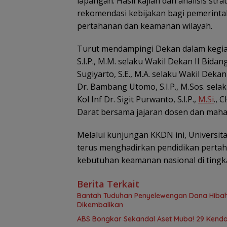
lapangan. Hasil kajian dan analisis st
rekomendasi kebijakan bagi pemerinta
pertahanan dan keamanan wilayah.
Turut mendampingi Dekan dalam kegiata
S.I.P., M.M. selaku Wakil Dekan II Bi
Sugiyarto, S.E., M.A. selaku Wakil Dek
Dr. Bambang Utomo, S.I.P., M.Sos. sela
Kol Inf Dr. Sigit Purwanto, S.I.P.,
M.Si
., 
Darat bersama jajaran dosen dan maha
Melalui kunjungan KKDN ini, Universi
terus menghadirkan pendidikan pertaha
kebutuhan keamanan nasional di tingk
Berita Terkait
Bantah Tuduhan Penyelewengan Dana Hibah,
Dikembalikan
ABS Bongkar Sekandal Aset Muba! 29 Kendar