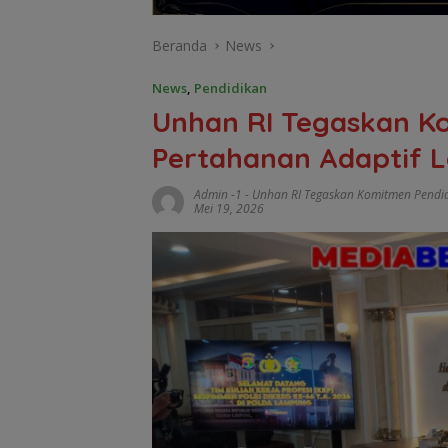
Beranda
News
News
,
Pendidikan
Unhan RI Tegaskan K
Pertahanan Adaptif 
Admin -1
-
Unhan RI Tegaskan Komitmen Pendi
Mei 19, 2026