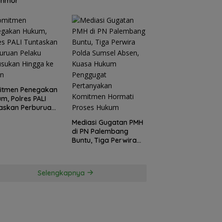
anmor
itmen Penegakan
m, Polres PALI
askan Perburuan
ku Penusukan
Mediasi Gugatan PMH
ga ke Hutan
di PN Palembang
Buntu, Tiga Perwira
Polda Sumsel Absen,
Kuasa Hukum
Penggugat
Selengkapnya
Pertanyakan
Komitmen Hormati
Proses Hukum