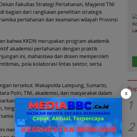
Dekan Fakultas Strategi Pertahanan, Mayjend TNI
adi bagian dari rangkaian penelitian strategis
namika pertahanan dan keamanan wilayah Provinsi
an bahwa KKDN merupakan program akademik
tif akademisi pertahanan dengan praktik
unjungan ini, mahasiswa dan dosen memperoleh
ibmas, pola kolaborasi lintas sektor, serta
ngan tersebut. Wakapolda Lampung, Sumarto,
Pop
ra Polri, TNI, akademisi, dan masyarakat dalam
X
1
arkan landasan konstitusional tugas Polri,
ian, hingga implementasi program Sabuk Kamtibmas
ersama masyarakat.
2
ini menjadi sarana penguatan riset berbasis