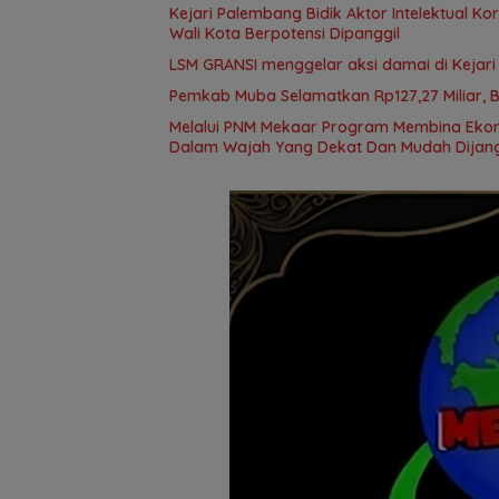
Kejari Palembang Bidik Aktor Intelektual Ko
Wali Kota Berpotensi Dipanggil
LSM GRANSI menggelar aksi damai di Kejari
Pemkab Muba Selamatkan Rp127,27 Miliar, 
Melalui PNM Mekaar Program Membina Ekonomi Keluarga Prasejahtera (Mekaar), Negara Hadir
Dalam Wajah Yang Dekat Dan Mudah Dijan