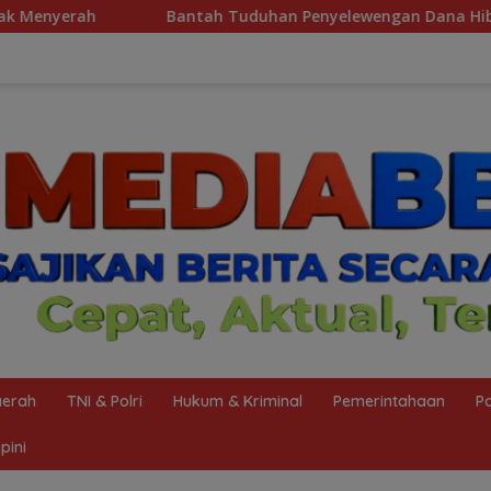
duhan Penyelewengan Dana Hibah, Ketua KONI Palembang: Selu
erah
TNI & Polri
Hukum & Kriminal
Pemerintahaan
Po
pini