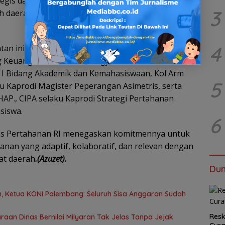
rategis dari KKDN diharapkan dapat menjadi
3
h daerah dan Polda Lampung dalam perspektif
4
n ini antara lain Brigjend TNI Tri Setyo Subagyo,
dang Keuangan dan Umum, Brigjend TNI Totok Budhi
an I Bidang Akademik dan Kemahasiswaan, Kol Arm
5
ku Kaprodi Magister Peperangan Asimetris, serta
CHAP., CIPA selaku Kaprodi Strategi Pertahanan
siswa.
6
tas Pertahanan RI menegaskan komitmennya untuk
nan yang adaptif, kolaboratif, dan relevan dengan
at daerah
.(Azuzet).
Dun
 Ketua KONI Palembang: Seluruh Sisa Anggaran Sudah
Resk
aan Dinas Bernilai Milyaran Tak Jelas Tanpa Jejak