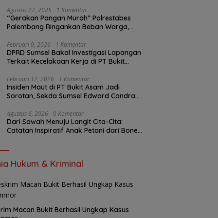
Insiden PTBA: Di Mana Transparansi
Pengawasan K3?
Agustus 27, 2025
1 Komentar
“Gerakan Pangan Murah” Polrestabes
Palembang Ringankan Beban Warga,
Harga Beras Jauh Lebih Terjangkau
Februari 9, 2026
1 Komentar
DPRD Sumsel Bakal Investigasi Lapangan
Terkait Kecelakaan Kerja di PT Bukit
Asam
Februari 12, 2026
1 Komentar
Insiden Maut di PT Bukit Asam Jadi
Sorotan, Sekda Sumsel Edward Candra
Bungkam Saat Dikonfirmasi
Agustus 6, 2026
0 Komentar
Dari Sawah Menuju Langit Cita-Cita:
Catatan Inspiratif Anak Petani dari Bone
yang Menolak Menyerah
ia Hukum & Kriminal
rim Macan Bukit Berhasil Ungkap Kasus