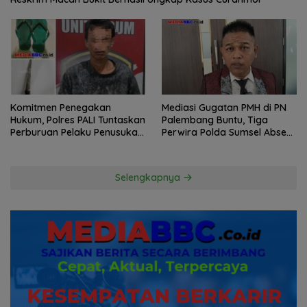
Komitmen Penegakan
Mediasi Gugatan PMH di PN
Hukum, Polres PALI Tuntaskan
Palembang Buntu, Tiga
Perburuan Pelaku Penusukan
Perwira Polda Sumsel Absen,
Hingga ke Hutan
Kuasa Hukum Penggugat
Pertanyakan Komitmen
Hormati Proses Hukum
Selengkapnya