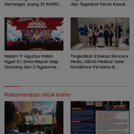
Semangat Juang 25 INORGA
dan Tegaskan Peran Kawal
Menuju FORPROV II Sumsel
Aspirasi Rakyat.
2026!
Malam 17 Agustus Makin
Tingkatkan Edukasi Skincare
Hype! DJ Sinta Mispan Siap
Medis, OBAGI Medical Gelar
Guncang Gen-Z Hypezone
Roadshow Perdana di
Palembang
Foreverskin Clinic
Rekomendasi untuk kamu