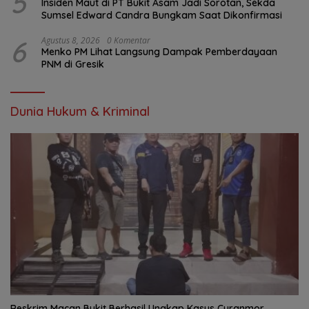
5
Insiden Maut di PT Bukit Asam Jadi Sorotan, Sekda
Sumsel Edward Candra Bungkam Saat Dikonfirmasi
6
Agustus 8, 2026
0 Komentar
Menko PM Lihat Langsung Dampak Pemberdayaan
PNM di Gresik
Dunia Hukum & Kriminal
Reskrim Macan Bukit Berhasil Ungkap Kasus Curanmor