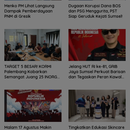
Menko PM Lihat Langsung
Dugaan Korupsi Dana BOS
Dampak Pemberdayaan
dan PSG Menggurita, PST
PNM di Gresik
Siap Geruduk Kejati Sumsel!
TARGET 5 BESAR! KORMI
Jelang HUT RI ke-81, GRIB
Palembang Kobarkan
Jaya Sumsel Perkuat Barisan
Semangat Juang 25 INORGA
dan Tegaskan Peran Kawal
Menuju FORPROV II Sumsel
Aspirasi Rakyat.
2026!
Malam 17 Agustus Makin
Tingkatkan Edukasi Skincare