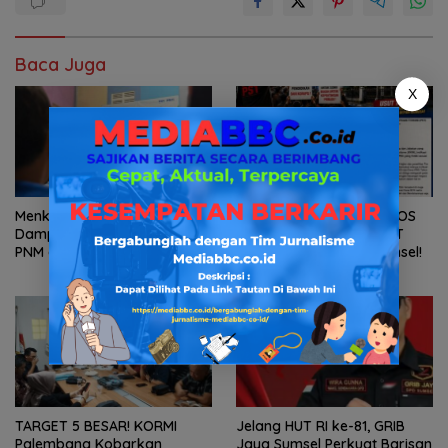
Baca Juga
X
Menko PM Lihat Langsung
Dugaan Korupsi Dana BOS
Dampak Pemberdayaan
dan PSG Menggurita, PST
PNM di Gresik
Siap Geruduk Kejati Sumsel!
TARGET 5 BESAR! KORMI
Jelang HUT RI ke-81, GRIB
Palembang Kobarkan
Jaya Sumsel Perkuat Barisan