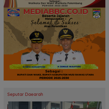
Seputar Daearah