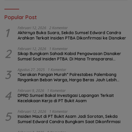
Popular Post
1
Februari 12, 2026
2 Komentar
Akhirnya Buka Suara, Sekda Sumsel Edward Candra
Arahkan Terkait Insiden PTBA Dikonfirmasi ke Disnaker
2
Februari 12, 2026
1 Komentar
Sikap Bungkam Sahadi Kabid Pengawasan Disnaker
Sumsel Soal Insiden PTBA: Di Mana Transparansi
Pengawasan K3?
3
Agustus 27, 2025
1 Komentar
“Gerakan Pangan Murah” Polrestabes Palembang
Ringankan Beban Warga, Harga Beras Jauh Lebih
Terjangkau
4
Februari 9, 2026
1 Komentar
DPRD Sumsel Bakal Investigasi Lapangan Terkait
Kecelakaan Kerja di PT Bukit Asam
5
Februari 12, 2026
1 Komentar
Insiden Maut di PT Bukit Asam Jadi Sorotan, Sekda
Sumsel Edward Candra Bungkam Saat Dikonfirmasi