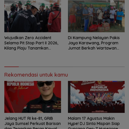
Wujudkan Zero Accident
Di Kampung Nelayan Pakis
Selama Pit Stop Part II 2026,
Jaya Karawang, Program
Kilang Plaju Tanamkan
Jumat Berkah Wartawan
Budaya HSSE Melalui Safety
Berbagi Nasi Boks dan Air
Campaign
Mineral
Rekomendasi untuk kamu
Jelang HUT RI ke-81, GRIB
Malam 17 Agustus Makin
Jaya Sumsel Perkuat Barisan
Hype! DJ Sinta Mispan Siap
dan Tegaskan Peran Kawal
Guncang Gen-Z Hypezone