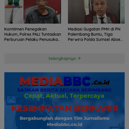
Komitmen Penegakan
Mediasi Gugatan PMH di PN
Hukum, Polres PALI Tuntaskan
Palembang Buntu, Tiga
Perburuan Pelaku Penusukan
Perwira Polda Sumsel Absen,
Hingga ke Hutan
Kuasa Hukum Penggugat
Pertanyakan Komitmen
Hormati Proses Hukum
Selengkapnya