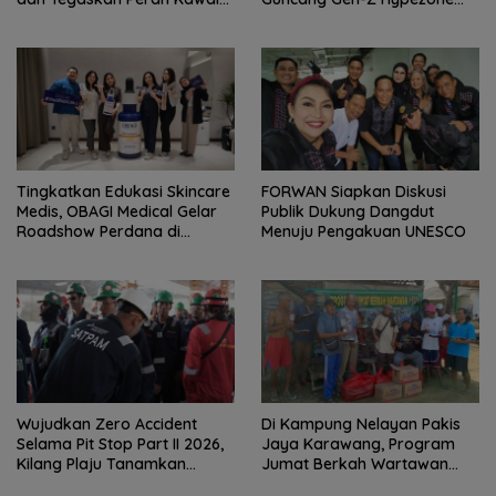
Aspirasi Rakyat.
Palembang
Tingkatkan Edukasi Skincare
FORWAN Siapkan Diskusi
Medis, OBAGI Medical Gelar
Publik Dukung Dangdut
Roadshow Perdana di
Menuju Pengakuan UNESCO
Foreverskin Clinic
Wujudkan Zero Accident
Di Kampung Nelayan Pakis
Selama Pit Stop Part II 2026,
Jaya Karawang, Program
Kilang Plaju Tanamkan
Jumat Berkah Wartawan
Budaya HSSE Melalui Safety
Berbagi Nasi Boks dan Air