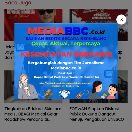
Baca Juga
X
Jelang HUT RI ke-81, GRIB
Malam 17 Agustus Makin
Jaya Sumsel Perkuat Barisan
Hype! DJ Sinta Mispan Siap
dan Tegaskan Peran Kawal
Guncang Gen-Z Hypezone
Aspirasi Rakyat.
Palembang
Tingkatkan Edukasi Skincare
FORWAN Siapkan Diskusi
Medis, OBAGI Medical Gelar
Publik Dukung Dangdut
Roadshow Perdana di
Menuju Pengakuan UNESCO
Foreverskin Clinic