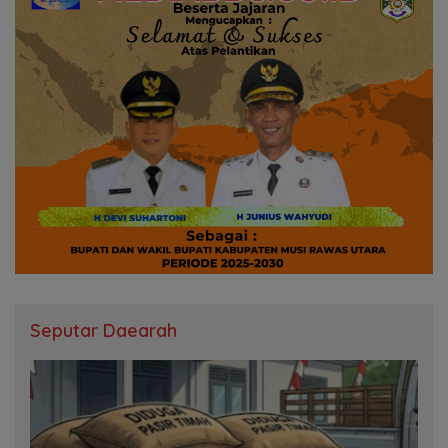
Seputar Daearah