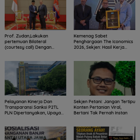
Prof. Zudan,Lakukan
Kemenag Sabet
pertemuan Bilateral
Penghargaan The Iconomics
(courtesy call) Dengan
2026, Sekjen: Hasil Kerja
Deputy Prime Minister
Bersama Pusat dan Daerah
Kerajaan Kamboja,BKN
Siapkan Indonesia Jadi Pusat
Kolaborasi ASN ASEAN
Pelayanan Kinerja Dan
Sekjen Petani: Jangan Tertipu
Transparansi Sanksi P2TL
Konten Pertanian Viral,
PLN Dipertanyakan, Upaya
Bertani Tak Pernah Instan
Konfirmasi GM PLN UID S2JB
Terkesan Tutup Mata