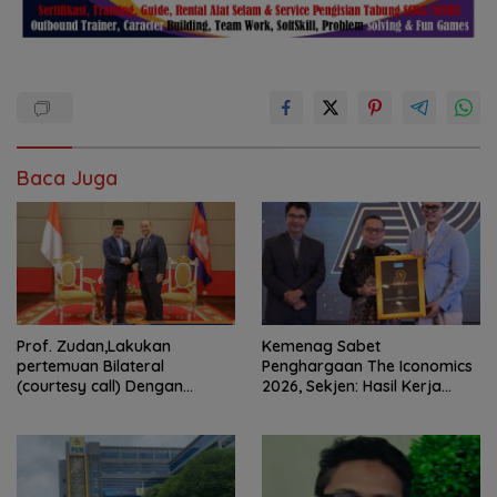
Baca Juga
Prof. Zudan,Lakukan
Kemenag Sabet
pertemuan Bilateral
Penghargaan The Iconomics
(courtesy call) Dengan
2026, Sekjen: Hasil Kerja
Deputy Prime Minister
Bersama Pusat dan Daerah
Kerajaan Kamboja,BKN
Siapkan Indonesia Jadi Pusat
Kolaborasi ASN ASEAN