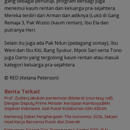
gang sebagai penutup, program berbagi juga
menemui kaum rentan dan keluarga pra-sejahtera.
Mereka terdiri dari Arman dan adiknya (Luki) di Gang
Remaja 3, Pak Wusto (kaum rentan), Ibu Ela dan
putranya Heri.
Selain itu juga ada Pak Ndun (pedagang somay), Ibu
Weni dan Ibu Kiti, Bang Syukur, Mpok Sari serta Tono
juga Darto yang tergolong kaum rentan atau masuk
kategori keluarga pra-sejahtera.
© RED (Kelana Peterson)
Berita Terkait
Prof. Zudan,Lakukan pertemuan Bilateral (courtesy call)
Dengan Deputy Prime Minister Kerajaan Kamboja,BKN
Siapkan Indonesia Jadi Pusat Kolaborasi ASN ASEAN
Kemenag Sabet Penghargaan The Iconomics 2026, Sekjen:
Hasil Kerja Bersama Pusat dan Daerah
Pelayanan Kinerja Dan Transparansi Sanksi P2TL PLN