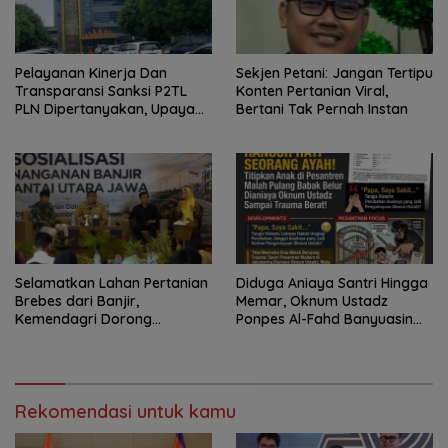
Pelayanan Kinerja Dan
Sekjen Petani: Jangan Tertipu
Transparansi Sanksi P2TL
Konten Pertanian Viral,
PLN Dipertanyakan, Upaya
Bertani Tak Pernah Instan
Konfirmasi GM PLN UID S2JB
Terkesan Tutup Mata
Selamatkan Lahan Pertanian
Diduga Aniaya Santri Hingga
Brebes dari Banjir,
Memar, Oknum Ustadz
Kemendagri Dorong
Ponpes Al-Fahd Banyuasin
Program FMNJP
Dilaporkan ke Polda Sumsel
Rekomendasi untuk kamu