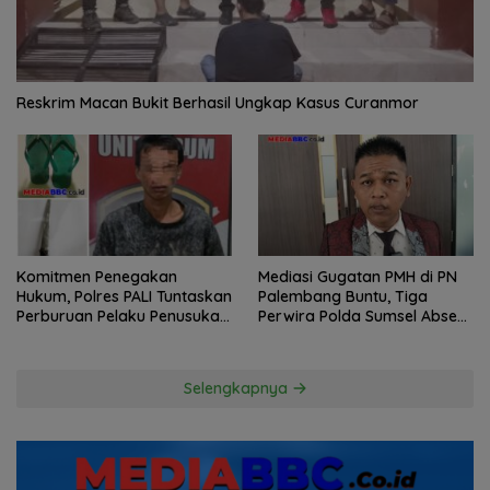
Reskrim Macan Bukit Berhasil Ungkap Kasus Curanmor
Komitmen Penegakan
Mediasi Gugatan PMH di PN
Hukum, Polres PALI Tuntaskan
Palembang Buntu, Tiga
Perburuan Pelaku Penusukan
Perwira Polda Sumsel Absen,
Hingga ke Hutan
Kuasa Hukum Penggugat
Pertanyakan Komitmen
Hormati Proses Hukum
Selengkapnya