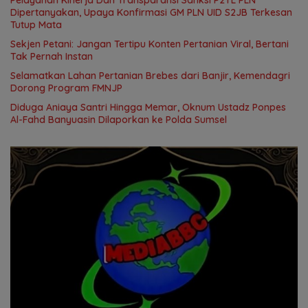
Dipertanyakan, Upaya Konfirmasi GM PLN UID S2JB Terkesan
Tutup Mata
Sekjen Petani: Jangan Tertipu Konten Pertanian Viral, Bertani
Tak Pernah Instan
Selamatkan Lahan Pertanian Brebes dari Banjir, Kemendagri
Dorong Program FMNJP
Diduga Aniaya Santri Hingga Memar, Oknum Ustadz Ponpes
Al-Fahd Banyuasin Dilaporkan ke Polda Sumsel