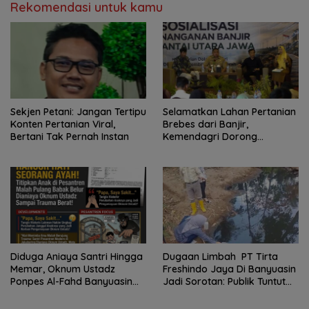
Rekomendasi untuk kamu
Sekjen Petani: Jangan Tertipu
Selamatkan Lahan Pertanian
Konten Pertanian Viral,
Brebes dari Banjir,
Bertani Tak Pernah Instan
Kemendagri Dorong
Program FMNJP
Diduga Aniaya Santri Hingga
Dugaan Limbah PT Tirta
Memar, Oknum Ustadz
Freshindo Jaya Di Banyuasin
Ponpes Al-Fahd Banyuasin
Jadi Sorotan: Publik Tuntut
Dilaporkan ke Polda Sumsel
Transparansi Pemerintah
dan Perusahaan