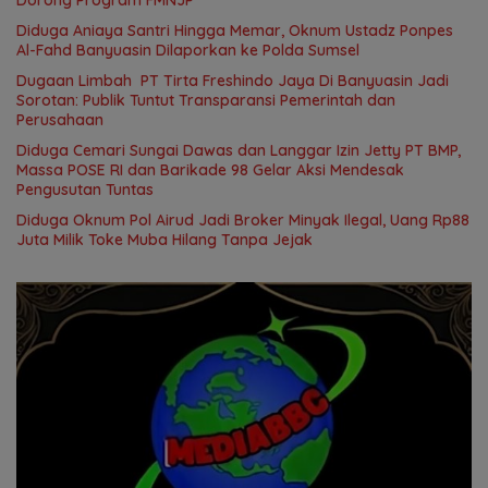
Dorong Program FMNJP
Diduga Aniaya Santri Hingga Memar, Oknum Ustadz Ponpes
Al-Fahd Banyuasin Dilaporkan ke Polda Sumsel
Dugaan Limbah PT Tirta Freshindo Jaya Di Banyuasin Jadi
Sorotan: Publik Tuntut Transparansi Pemerintah dan
Perusahaan
Diduga Cemari Sungai Dawas dan Langgar Izin Jetty PT BMP,
Massa POSE RI dan Barikade 98 Gelar Aksi Mendesak
Pengusutan Tuntas
Diduga Oknum Pol Airud Jadi Broker Minyak Ilegal, Uang Rp88
Juta Milik Toke Muba Hilang Tanpa Jejak