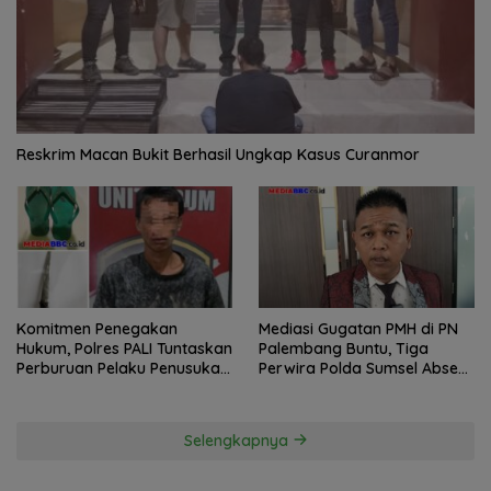
Reskrim Macan Bukit Berhasil Ungkap Kasus Curanmor
Komitmen Penegakan
Mediasi Gugatan PMH di PN
Hukum, Polres PALI Tuntaskan
Palembang Buntu, Tiga
Perburuan Pelaku Penusukan
Perwira Polda Sumsel Absen,
Hingga ke Hutan
Kuasa Hukum Penggugat
Pertanyakan Komitmen
Hormati Proses Hukum
Selengkapnya