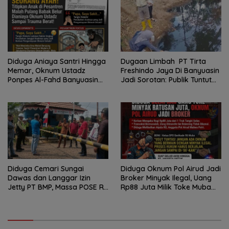
Diduga Aniaya Santri Hingga
Dugaan Limbah PT Tirta
Memar, Oknum Ustadz
Freshindo Jaya Di Banyuasin
Ponpes Al-Fahd Banyuasin
Jadi Sorotan: Publik Tuntut
Dilaporkan ke Polda Sumsel
Transparansi Pemerintah
dan Perusahaan
Diduga Cemari Sungai
Diduga Oknum Pol Airud Jadi
Dawas dan Langgar Izin
Broker Minyak Ilegal, Uang
Jetty PT BMP, Massa POSE RI
Rp88 Juta Milik Toke Muba
dan Barikade 98 Gelar Aksi
Hilang Tanpa Jejak
Mendesak Pengusutan
Tuntas