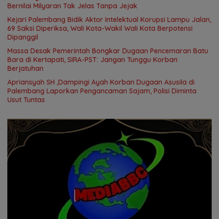
Bernilai Milyaran Tak Jelas Tanpa Jejak
Kejari Palembang Bidik Aktor Intelektual Korupsi Lampu Jalan,
69 Saksi Diperiksa, Wali Kota-Wakil Wali Kota Berpotensi
Dipanggil
Massa Desak Pemerintah Bongkar Dugaan Pencemaran Batu
Bara di Kertapati, SIRA-PST: Jangan Tunggu Korban
Berjatuhan
Apriansyah SH ,Dampingi Ayah Korban Dugaan Asusila di
Palembang Laporkan Pengancaman Sajam, Polisi Diminta
Usut Tuntas