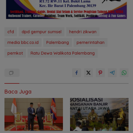
cfd
dpd gempur sumsel
hendri zikwan
media bbc.co.id
Palembang
pemerintahan
pemkot
Ratu Dewa Walikota Palembang
Baca Juga