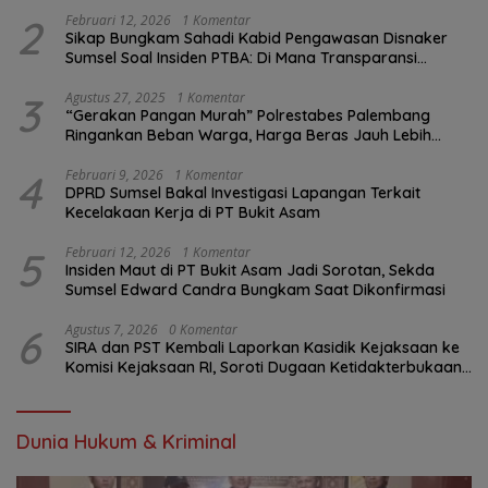
2
Februari 12, 2026
1 Komentar
Sikap Bungkam Sahadi Kabid Pengawasan Disnaker
Sumsel Soal Insiden PTBA: Di Mana Transparansi
Pengawasan K3?
3
Agustus 27, 2025
1 Komentar
“Gerakan Pangan Murah” Polrestabes Palembang
Ringankan Beban Warga, Harga Beras Jauh Lebih
Terjangkau
4
Februari 9, 2026
1 Komentar
DPRD Sumsel Bakal Investigasi Lapangan Terkait
Kecelakaan Kerja di PT Bukit Asam
5
Februari 12, 2026
1 Komentar
Insiden Maut di PT Bukit Asam Jadi Sorotan, Sekda
Sumsel Edward Candra Bungkam Saat Dikonfirmasi
6
Agustus 7, 2026
0 Komentar
SIRA dan PST Kembali Laporkan Kasidik Kejaksaan ke
Komisi Kejaksaan RI, Soroti Dugaan Ketidakterbukaan
Penanganan Kasus Irigasi Air Lemutu
Dunia Hukum & Kriminal