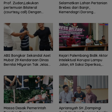
Prof. Zudan,Lakukan
Selamatkan Lahan Pertanian
pertemuan Bilateral
Brebes dari Banjir,
(courtesy call) Dengan
Kemendagri Dorong
Deputy Prime Minister
Program FMNJP
Kerajaan Kamboja,BKN
Siapkan Indonesia Jadi Pusat
Kolaborasi ASN ASEAN
ABS Bongkar Sekandal Aset
Kejari Palembang Bidik Aktor
Muba! 29 Kendaraan Dinas
Intelektual Korupsi Lampu
Bernilai Milyaran Tak Jelas
Jalan, 69 Saksi Diperiksa,
Tanpa Jejak
Wali Kota-Wakil Wali Kota
Berpotensi Dipanggil
Massa Desak Pemerintah
Apriansyah SH ,Dampingi