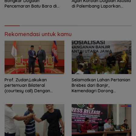
Bongkar Dugaan
Ayah Korban Dugaan Asusila
Pencemaran Batu Bara di
di Palembang Laporkan
Kertapati, SIRA-PST: Jangan
Pengancaman Sajam, Polisi
Tunggu Korban Berjatuhan
Diminta Usut Tuntas
Rekomendasi untuk kamu
Prof. Zudan,Lakukan
Selamatkan Lahan Pertanian
pertemuan Bilateral
Brebes dari Banjir,
(courtesy call) Dengan
Kemendagri Dorong
Deputy Prime Minister
Program FMNJP
Kerajaan Kamboja,BKN
Siapkan Indonesia Jadi Pusat
Kolaborasi ASN ASEAN