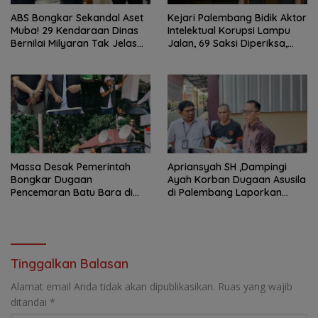
ABS Bongkar Sekandal Aset
Kejari Palembang Bidik Aktor
Muba! 29 Kendaraan Dinas
Intelektual Korupsi Lampu
Bernilai Milyaran Tak Jelas
Jalan, 69 Saksi Diperiksa,
Tanpa Jejak
Wali Kota-Wakil Wali Kota
Berpotensi Dipanggil
Massa Desak Pemerintah
Apriansyah SH ,Dampingi
Bongkar Dugaan
Ayah Korban Dugaan Asusila
Pencemaran Batu Bara di
di Palembang Laporkan
Kertapati, SIRA-PST: Jangan
Pengancaman Sajam, Polisi
Tunggu Korban Berjatuhan
Diminta Usut Tuntas
Tinggalkan Balasan
Alamat email Anda tidak akan dipublikasikan.
Ruas yang wajib
ditandai
*