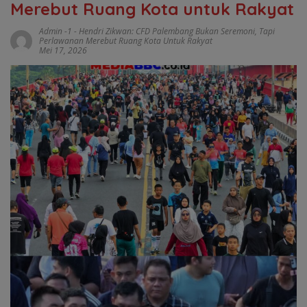
Merebut Ruang Kota untuk Rakyat
Admin -1
-
Hendri Zikwan: CFD Palembang Bukan Seremoni
,
Tapi
Perlawanan Merebut Ruang Kota Untuk Rakyat
Mei 17, 2026