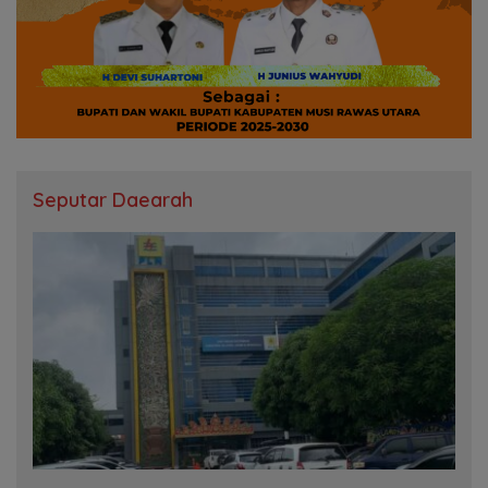
Seputar Daearah