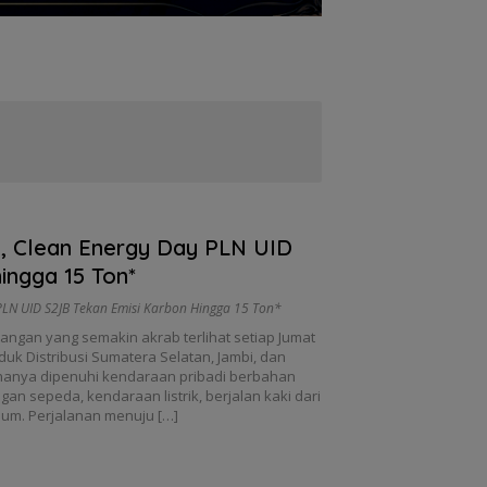
n, Clean Energy Day PLN UID
ingga 15 Ton*
PLN UID S2JB Tekan Emisi Karbon Hingga 15 Ton*
ngan yang semakin akrab terlihat setiap Jumat
nduk Distribusi Sumatera Selatan, Jambi, dan
gi hanya dipenuhi kendaraan pribadi berbahan
an sepeda, kendaraan listrik, berjalan kaki dari
umum. Perjalanan menuju […]