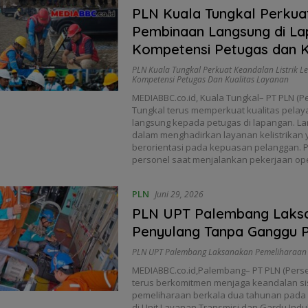
PLN Kuala Tungkal Perkuat
Pembinaan Langsung di La
Kompetensi Petugas dan K
PLN Kuala Tungkal Perkuat Keandalan Listrik
Kompetensi Petugas Dan Kualitas Layanan
MEDIABBC.co.id, Kuala Tungkal– PT PLN (P
Tungkal terus memperkuat kualitas pela
langsung kepada petugas di lapangan. La
dalam menghadirkan layanan kelistrikan 
berorientasi pada kepuasan pelanggan.
personel saat menjalankan pekerjaan ope
PLN
Juni 29, 2026
PLN UPT Palembang Laks
Penyulang Tanpa Ganggu P
PLN UPT Palembang Laksanakan Pemeliharaan 
MEDIABBC.co.id,Palembang– PT PLN (Perse
terus berkomitmen menjaga keandalan si
pemeliharaan berkala dua tahunan pada P
di Unit Layanan Transmisi dan Gardu Ind