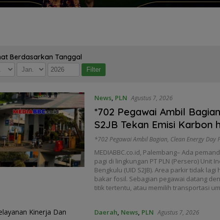
hat Berdasarkan Tanggal
News
,
PLN
Agustus 7, 2026
*702 Pegawai Ambil Bagia
S2JB Tekan Emisi Karbon h
*702 Pegawai Ambil Bagian
,
Clean Energy Day 
MEDIABBC.co.id, Palembang– Ada pemanda
pagi di lingkungan PT PLN (Persero) Unit I
Bengkulu (UID S2JB). Area parkir tidak la
bakar fosil. Sebagian pegawai datang deng
titik tertentu, atau memilih transportasi 
Daerah
,
News
,
PLN
Agustus 7, 2026