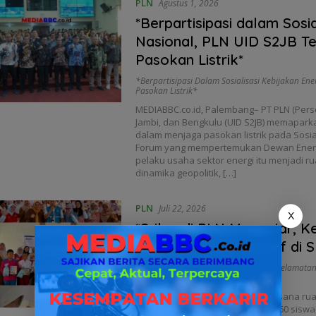
PLN
Agustus 1, 2026
*Berpartisipasi dalam Sosia
Nasional, PLN UID S2JB T
Pasokan Listrik*
*Berpartisipasi Dalam Sosialisasi Kebijakan Ene
Pasokan Listrik*
MEDIABBC.co.id, Palembang– PT PLN (Perse
Jambi, dan Bengkulu (UID S2JB) memaparka
dalam menjaga pasokan listrik pada Sosia
Forum yang mempertemukan Dewan Energi
pelaku usaha sektor energi itu menjadi
dinamika geopolitik, […]
PLN
Juli 22, 2026
X
*Srikandi PLN Mengajar, K
Lewat Kelas Interaktif di
*Srikandi PLN Mengajar
,
Kenalkan Keselamatan L
Palembang*
MEDIABBC.co.id, Palembang– Suasana rua
(21/7) terasa berbeda. Sebanyak 60 siswa 