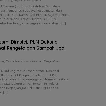
 (Persero) Unit Induk Distribusi Sumatera
) dalam membangun budaya keselamatan dan
 hasil. Pada Kamis (9/7), PLN UID S2JB menerima
un 2026 dari Direktur Distribusi PT PLN
 keberhasilannya menjaga nihil kecelakaan […]
smi Dimulai, PLN Dukung
nal Pengelolaan Sampah Jadi
ung Penuh Transformasi Nasional Pengelolaan
PLN Dukung Penuh Transformasi Nasional
EDIABBC.co.id, Denpasar Selatan– PT PLN
erintah dalam mendorong transformasi nasional
 (PSEL). Dukungan PLN tercermin melalui
Perjanjian Jual Beli Listrik (PJBL) pada
i […]