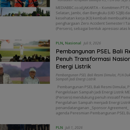
MEDIABBC.co.id,JAKARTA – Komitmen PT PLN
Selatan, Jambi, dan Bengkulu (UID S2JB
kesehatan kerja (K3) kembali membuahkan
penghargaan Zero Accident Semester I Tah
(Persero), sebagai bentuk apresiasi atas
PLN
,
Nasional
Juli 9, 2026
Pembangunan PSEL Bali Re
Penuh Transformasi Nasio
Energi Listrik
Pembangunan PSEL Bali Resmi Dimulai
,
PLN Duk
Sampah Jadi Energi Listrik
Pembangunan PSEL Bali Resmi Dimulai, 
Pengelolaan Sampah Jadi Energi Listrik M
(Persero) mendukung penuh inisiatif Pem
Pengolahan Sampah menjadi Energi Listrik
penandatanganan _Sponsor Agreement_ dan 
agenda Peresmian Pembangunan PSEL Bal
PLN
Juli 1, 2026