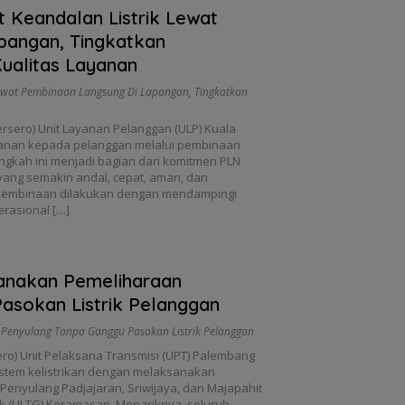
 Keandalan Listrik Lewat
pangan, Tingkatkan
ualitas Layanan
 Lewat Pembinaan Langsung Di Lapangan
,
Tingkatkan
ersero) Unit Layanan Pelanggan (ULP) Kuala
yanan kepada pelanggan melalui pembinaan
ngkah ini menjadi bagian dari komitmen PLN
yang semakin andal, cepat, aman, dan
 Pembinaan dilakukan dengan mendampingi
rasional […]
anakan Pemeliharaan
asokan Listrik Pelanggan
Penyulang Tanpa Ganggu Pasokan Listrik Pelanggan
ro) Unit Pelaksana Transmisi (UPT) Palembang
stem kelistrikan dengan melaksanakan
enyulang Padjajaran, Sriwijaya, dan Majapahit
uk (ULTG) Keramasan. Menariknya, seluruh