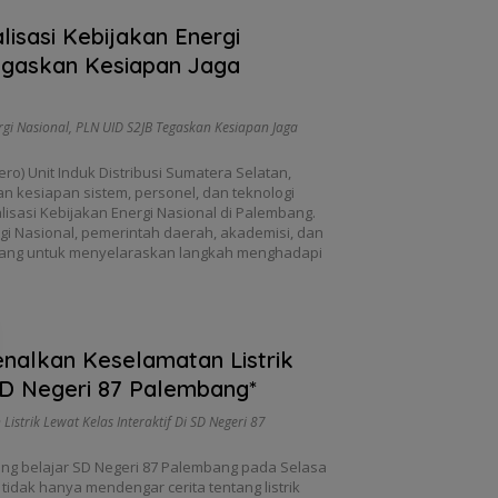
lisasi Kebijakan Energi
egaskan Kesiapan Jaga
rgi Nasional
,
PLN UID S2JB Tegaskan Kesiapan Jaga
ro) Unit Induk Distribusi Sumatera Selatan,
n kesiapan sistem, personel, dan teknologi
lisasi Kebijakan Energi Nasional di Palembang.
 Nasional, pemerintah daerah, akademisi, dan
 ruang untuk menyelaraskan langkah menghadapi
enalkan Keselamatan Listrik
 SD Negeri 87 Palembang*
istrik Lewat Kelas Interaktif Di SD Negeri 87
ng belajar SD Negeri 87 Palembang pada Selasa
tidak hanya mendengar cerita tentang listrik