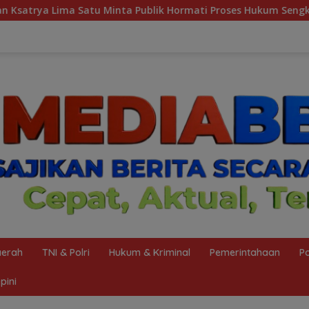
 Minta Publik Hormati Proses Hukum Sengketa Kepengurusan
erah
TNI & Polri
Hukum & Kriminal
Pemerintahaan
Po
pini