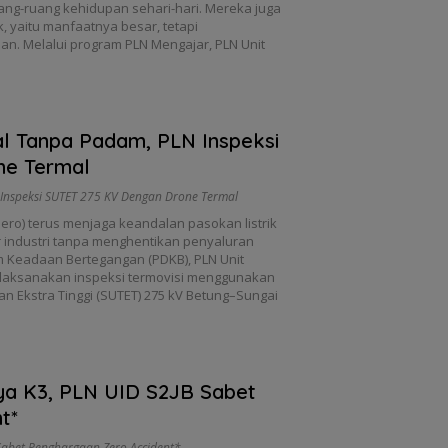
ng-ruang kehidupan sehari-hari. Mereka juga
ik, yaitu manfaatnya besar, tetapi
an. Melalui program PLN Mengajar, PLN Unit
al Tanpa Padam, PLN Inspeksi
ne Termal
Inspeksi SUTET 275 KV Dengan Drone Termal
ero) terus menjaga keandalan pasokan listrik
r industri tanpa menghentikan penyaluran
lam Keadaan Bertegangan (PDKB), PLN Unit
laksanakan inspeksi termovisi menggunakan
n Ekstra Tinggi (SUTET) 275 kV Betung–Sungai
ya K3, PLN UID S2JB Sabet
t*
Sabet Penghargaan Zero Accident*