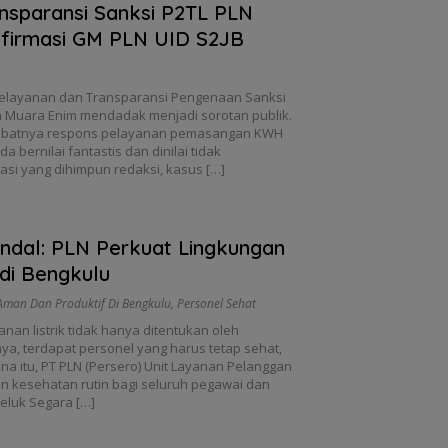
nsparansi Sanksi P2TL PLN
firmasi GM PLN UID S2JB
Pelayanan dan Transparansi Pengenaan Sanksi
an Muara Enim mendadak menjadi sorotan publik.
 lambatnya respons pelayanan pemasangan KWH
bernilai fantastis dan dinilai tidak
asi yang dihimpun redaksi, kasus […]
ndal: PLN Perkuat Lingkungan
di Bengkulu
Aman Dan Produktif Di Bengkulu
,
Personel Sehat
nan listrik tidak hanya ditentukan oleh
nya, terdapat personel yang harus tetap sehat,
na itu, PT PLN (Persero) Unit Layanan Pelanggan
n kesehatan rutin bagi seluruh pegawai dan
Teluk Segara […]