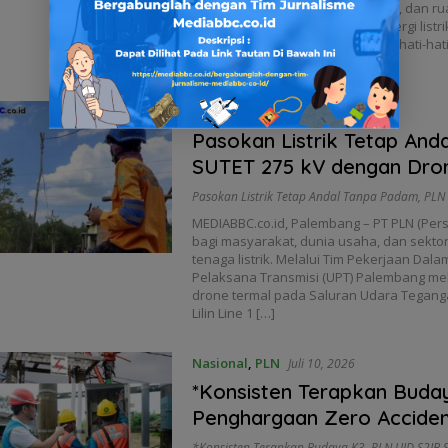
yang menyalakan rumah, sekolah, dan rua
diajak memahami sisi lain dari energi listr
penggunaannya harus disertai kehati-hati
Layanan […]
PLN
,
News
Juli 21, 2026
Pasokan Listrik Tetap And
SUTET 275 kV dengan Dro
Pasokan Listrik Tetap Andal Tanpa Padam
,
PLN 
MEDIABBC.co.id, Palembang – PT PLN (Pers
bagi masyarakat, dunia usaha, dan sekto
tenaga listrik. Melalui Tim Pekerjaan Da
Pelaksana Transmisi (UPT) Palembang me
drone termal pada Saluran Udara Teganga
Lilin Line 1 […]
Nasional
,
PLN
Juli 10, 2026
*Konsisten Terapkan Buda
Penghargaan Zero Acciden
*Konsisten Terapkan Budaya K3
,
PLN UID S2JB 