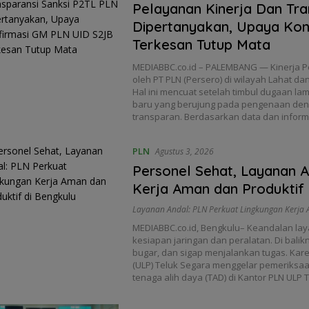
Pelayanan Kinerja Dan Tra
Dipertanyakan, Upaya Kon
Terkesan Tutup Mata
MEDIABBC.co.id – PALEMBANG — Kinerja 
oleh PT PLN (Persero) di wilayah Lahat d
Hal ini mencuat setelah timbul dugaan
baru yang berujung pada pengenaan denda 
transparan. Berdasarkan data dan inform
PLN
Agustus 3, 2026
Personel Sehat, Layanan A
Kerja Aman dan Produktif 
Layanan Andal: PLN Perkuat Lingkungan Kerja 
MEDIABBC.co.id, Bengkulu– Keandalan laya
kesiapan jaringan dan peralatan. Di balik
bugar, dan sigap menjalankan tugas. Kare
(ULP) Teluk Segara menggelar pemeriksaa
tenaga alih daya (TAD) di Kantor PLN ULP 