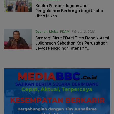
Mei 24, 2026
Ketika Pemberdayaan Jadi
Pengalaman Berharga bagi Usaha
Ultra Mikro
Daerah
,
Muba
,
PDAM
Februari 2, 2026
Strategi Dirut PDAM Tirta Randik Azmi
Juliansyah Sehatkan Kas Perusahaan
Lewat Penagihan Intensif ”
Instruksikan Unit Cabang Kejar
Penunggak Tagihan”