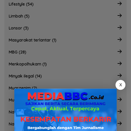
Lifestyle (54)
Limbah (5)
Lonsor (3)
Masyarakat terlantar (1)
MBG (28)
Menkopolhukam (1)
Minyak ilegal (14)
X
Muaraenim (2)
Muba (82)
Narkoba (33)
Nasional (902)