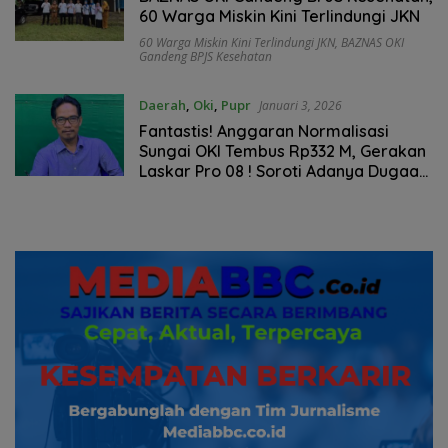
60 Warga Miskin Kini Terlindungi JKN
60 Warga Miskin Kini Terlindungi JKN
,
BAZNAS OKI
Gandeng BPJS Kesehatan
Daerah
,
Oki
,
Pupr
Januari 3, 2026
Fantastis! Anggaran Normalisasi
Sungai OKI Tembus Rp332 M, Gerakan
Laskar Pro 08 ! Soroti Adanya Dugaan
Proyek Tumpang Tindih