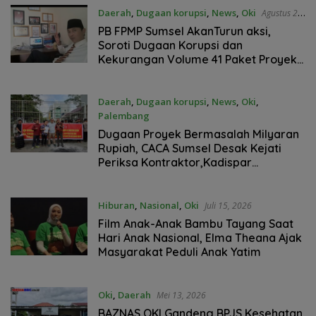
Daerah
,
Dugaan korupsi
,
News
,
Oki
Agustus 2,
2026
PB FPMP Sumsel AkanTurun aksi,
Soroti Dugaan Korupsi dan
Kekurangan Volume 41 Paket Proyek
Disdik OKI 2025
Daerah
,
Dugaan korupsi
,
News
,
Oki
,
Palembang
Juli 24, 2026
Dugaan Proyek Bermasalah Milyaran
Rupiah, CACA Sumsel Desak Kejati
Periksa Kontraktor,Kadispar
Palembang & Kadinkes OKI
Hiburan
,
Nasional
,
Oki
Juli 15, 2026
Film Anak-Anak Bambu Tayang Saat
Hari Anak Nasional, Elma Theana Ajak
Masyarakat Peduli Anak Yatim
Oki
,
Daerah
Mei 13, 2026
BAZNAS OKI Gandeng BPJS Kesehatan,