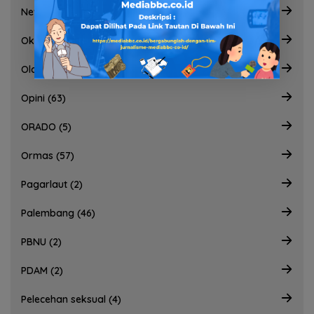
News (2828)
Oki (5)
Olahraga (82)
Opini (63)
ORADO (5)
Ormas (57)
Pagarlaut (2)
Palembang (46)
PBNU (2)
PDAM (2)
Pelecehan seksual (4)