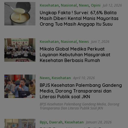
Kesehatan
,
Nasional
,
News
,
Opini
Juli 12, 2026
Ungkap Fakta ! Survei: 67,6% Balita
Masih Diberi Kental Manis Mayoritas
Orang Tua Masih Anggap Itu Susu
Kesehatan
,
Nasional
,
News
Juni 7, 2026
Mikala Global Medika Perkuat
Layanan Kebutuhan Masyarakat
Kesehatan Berbasis Rumah
News
,
Kesehatan
April 10, 2026
BPJS Kesehatan Palembang Gandeng
Media, Dorong Transparansi dan
Literasi Publik soal JKN
BPJS Kesehatan Palembang Gandeng Media
,
Dorong
Transparansi Dan Literasi Publik Soal JKN
Bpjs
,
Daerah
,
Kesehatan
Januari 28, 2026