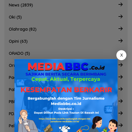
News (2839)
Oki (5)
Olahraga (82)
Opini (63)
ORADO (5)
X
Ormas (61)
Pagarlaut (2)
Palembang (46)
PBNU (2)
PDAM (2)
Pelecehan seksual (4)