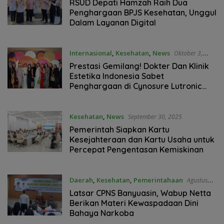
RSUD Depati Hamzah Raih Dua
Penghargaan BPJS Kesehatan, Unggul
Dalam Layanan Digital
Internasional
,
Kesehatan
,
News
Oktober 3,
2025
Prestasi Gemilang! Dokter Dan Klinik
Estetika Indonesia Sabet
Penghargaan di Cynosure Lutronic
APAC Summit 2025, Jadi Saksi
Peluncuran Teknologi XERF
Kesehatan
,
News
September 30, 2025
Pemerintah Siapkan Kartu
Kesejahteraan dan Kartu Usaha untuk
Percepat Pengentasan Kemiskinan
Daerah
,
Kesehatan
,
Pemerintahaan
Agustus
30, 2025
Latsar CPNS Banyuasin, Wabup Netta
Berikan Materi Kewaspadaan Dini
Bahaya Narkoba