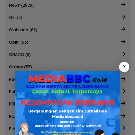
News (2828)
Oki (5)
Olahraga (82)
Opini (63)
ORADO (5)
Ormas (57)
X
Pagarlaut (2)
Palembang (46)
PBNU (2)
PDAM (2)
Pelecehan seksual (4)