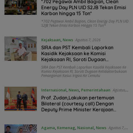
*702 Pegawai Ambil Bagian, Clean
Energy Day PLN UID S2JB Tekan Emisi
Karbon hingga 15 Ton*
*702 Pegawai Ambil Bagian
,
Clean Energy Day PLN UID
S2JB Tekan Emisi Karbon Hingga 15 Ton*
Kejaksaan
,
News
Agustus 7, 2026
SIRA dan PST Kembali Laporkan
Kasidik Kejaksaan ke Komisi
Kejaksaan RI, Soroti Dugaan
Ketidakterbukaan Penanganan Kasus
SIRA Dan PST Kembali Laporkan Kasidik Kejaksaan Ke
Irigasi Air Lemutu
Komisi Kejaksaan RI
,
Soroti Dugaan Ketidakterbukaan
Penanganan Kasus Irigasi Air Lemutu
Internasional
,
News
,
Pemerintahaan
Agustus
7, 2026
Prof. Zudan,Lakukan pertemuan
Bilateral (courtesy call) Dengan
Deputy Prime Minister Kerajaan
Kamboja,BKN Siapkan Indonesia Jadi
Pusat Kolaborasi ASN ASEAN
Agama
,
Kemenag
,
Nasional
,
News
Agustus 7,