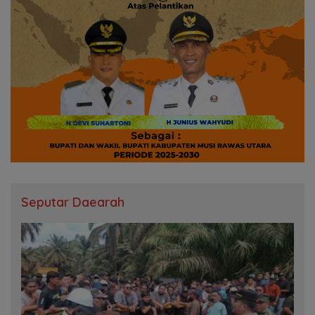
Seputar Daearah