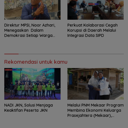
Direktur MPSI, Noor Azhari,
Perkuat Kolaborasi Cegah
Menegaskan Dalam
Korupsi di Daerah Melalui
Demokrasi Setiap Warga
Integrasi Data SIPD
Negara Memiliki Hak Untuk
Memberikan Kritik Terhadap
Pemerintah
Rekomendasi untuk kamu
NADI JKN, Solusi Menjaga
Melalui PNM Mekaar Program
Keaktifan Peserta JKN
Membina Ekonomi Keluarga
Prasejahtera (Mekaar),
Negara Hadir Dalam Wajah
Yang Dekat Dan Mudah