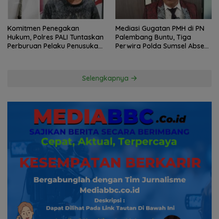
Komitmen Penegakan
Mediasi Gugatan PMH di PN
Hukum, Polres PALI Tuntaskan
Palembang Buntu, Tiga
Perburuan Pelaku Penusukan
Perwira Polda Sumsel Absen,
Hingga ke Hutan
Kuasa Hukum Penggugat
Pertanyakan Komitmen
Hormati Proses Hukum
Selengkapnya