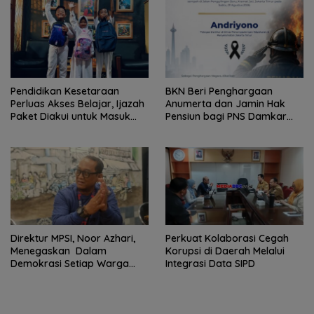
Dijangkau
Pendidikan Kesetaraan
BKN Beri Penghargaan
Perluas Akses Belajar, Ijazah
Anumerta dan Jamin Hak
Paket Diakui untuk Masuk
Pensiun bagi PNS Damkar
Perguruan Tinggi
yang Gugur Saat Bertugas
Direktur MPSI, Noor Azhari,
Perkuat Kolaborasi Cegah
Menegaskan Dalam
Korupsi di Daerah Melalui
Demokrasi Setiap Warga
Integrasi Data SIPD
Negara Memiliki Hak Untuk
Memberikan Kritik Terhadap
Pemerintah