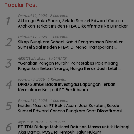
Popular Post
1
Februari 12, 2026
2 Komentar
Akhirnya Buka Suara, Sekda Sumsel Edward Candra
Arahkan Terkait Insiden PTBA Dikonfirmasi ke Disnaker
2
Februari 12, 2026
1 Komentar
Sikap Bungkam Sahadi Kabid Pengawasan Disnaker
Sumsel Soal Insiden PTBA: Di Mana Transparansi
Pengawasan K3?
3
Agustus 27, 2025
1 Komentar
“Gerakan Pangan Murah” Polrestabes Palembang
Ringankan Beban Warga, Harga Beras Jauh Lebih
Terjangkau
4
Februari 9, 2026
1 Komentar
DPRD Sumsel Bakal Investigasi Lapangan Terkait
Kecelakaan Kerja di PT Bukit Asam
5
Februari 12, 2026
1 Komentar
Insiden Maut di PT Bukit Asam Jadi Sorotan, Sekda
Sumsel Edward Candra Bungkam Saat Dikonfirmasi
6
Agustus 6, 2026
0 Komentar
PT TDM Diduga Mobilisasi Ratusan Massa untuk Halangi
Aksi Damai, POSE RI Tempuh Jalur Hukum