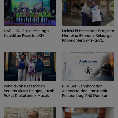
NADI JKN, Solusi Menjaga
Melalui PNM Mekaar Program
Keaktifan Peserta JKN
Membina Ekonomi Keluarga
Prasejahtera (Mekaar),
Negara Hadir Dalam Wajah
Yang Dekat Dan Mudah
Dijangkau
Pendidikan Kesetaraan
BKN Beri Penghargaan
Perluas Akses Belajar, Ijazah
Anumerta dan Jamin Hak
Paket Diakui untuk Masuk
Pensiun bagi PNS Damkar
Perguruan Tinggi
yang Gugur Saat Bertugas