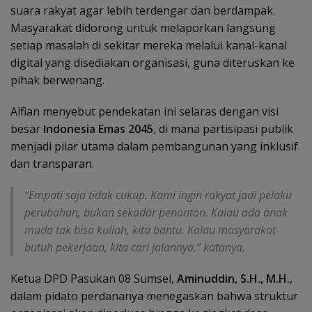
suara rakyat agar lebih terdengar dan berdampak.
Masyarakat didorong untuk melaporkan langsung
setiap masalah di sekitar mereka melalui kanal-kanal
digital yang disediakan organisasi, guna diteruskan ke
pihak berwenang.
Alfian menyebut pendekatan ini selaras dengan visi
besar
Indonesia Emas 2045
, di mana partisipasi publik
menjadi pilar utama dalam pembangunan yang inklusif
dan transparan.
“Empati saja tidak cukup. Kami ingin rakyat jadi pelaku
perubahan, bukan sekadar penonton. Kalau ada anak
muda tak bisa kuliah, kita bantu. Kalau masyarakat
butuh pekerjaan, kita cari jalannya,” katanya.
Ketua DPD Pasukan 08 Sumsel,
Aminuddin, S.H., M.H.
,
dalam pidato perdananya menegaskan bahwa struktur