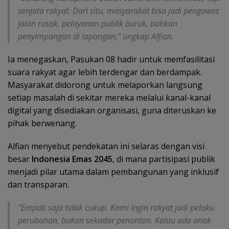
senjata rakyat. Dari situ, masyarakat bisa jadi pengawas
jalan rusak, pelayanan publik buruk, bahkan
penyimpangan di lapangan,” ungkap Alfian.
Ia menegaskan, Pasukan 08 hadir untuk memfasilitasi
suara rakyat agar lebih terdengar dan berdampak.
Masyarakat didorong untuk melaporkan langsung
setiap masalah di sekitar mereka melalui kanal-kanal
digital yang disediakan organisasi, guna diteruskan ke
pihak berwenang.
Alfian menyebut pendekatan ini selaras dengan visi
besar
Indonesia Emas 2045
, di mana partisipasi publik
menjadi pilar utama dalam pembangunan yang inklusif
dan transparan.
“Empati saja tidak cukup. Kami ingin rakyat jadi pelaku
perubahan, bukan sekadar penonton. Kalau ada anak