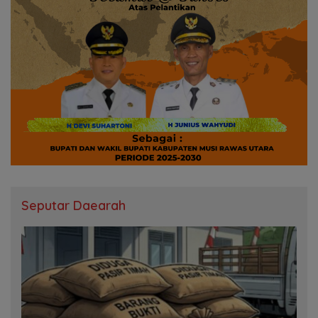
Seputar Daearah