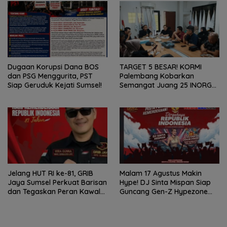
Dugaan Korupsi Dana BOS
TARGET 5 BESAR! KORMI
dan PSG Menggurita, PST
Palembang Kobarkan
Siap Geruduk Kejati Sumsel!
Semangat Juang 25 INORGA
Menuju FORPROV II Sumsel
2026!
Jelang HUT RI ke-81, GRIB
Malam 17 Agustus Makin
Jaya Sumsel Perkuat Barisan
Hype! DJ Sinta Mispan Siap
dan Tegaskan Peran Kawal
Guncang Gen-Z Hypezone
Aspirasi Rakyat.
Palembang