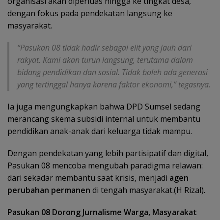
organisasi akan diperluas hingga ke tingkat desa,
dengan fokus pada pendekatan langsung ke
masyarakat.
“Pasukan 08 tidak hadir sebagai elit yang jauh dari
rakyat. Kami akan turun langsung, terutama dalam
bidang pendidikan dan sosial. Tidak boleh ada generasi
yang tertinggal hanya karena faktor ekonomi,” tegasnya.
Ia juga mengungkapkan bahwa DPD Sumsel sedang
merancang skema subsidi internal untuk membantu
pendidikan anak-anak dari keluarga tidak mampu.
Dengan pendekatan yang lebih partisipatif dan digital,
Pasukan 08 mencoba mengubah paradigma relawan:
dari sekadar membantu saat krisis, menjadi
agen
perubahan permanen
di tengah masyarakat.(H Rizal).
Pasukan 08 Dorong Jurnalisme Warga, Masyarakat