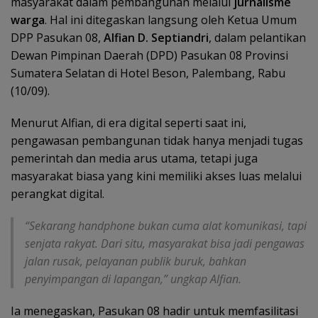
masyarakat dalam pembangunan melalui
jurnalisme
warga
. Hal ini ditegaskan langsung oleh Ketua Umum
DPP Pasukan 08,
Alfian D. Septiandri
, dalam pelantikan
Dewan Pimpinan Daerah (DPD) Pasukan 08 Provinsi
Sumatera Selatan di Hotel Beson, Palembang, Rabu
(10/09).
Menurut Alfian, di era digital seperti saat ini,
pengawasan pembangunan tidak hanya menjadi tugas
pemerintah dan media arus utama, tetapi juga
masyarakat biasa yang kini memiliki akses luas melalui
perangkat digital.
“Sekarang handphone bukan cuma alat komunikasi, tapi
senjata rakyat. Dari situ, masyarakat bisa jadi pengawas
jalan rusak, pelayanan publik buruk, bahkan
penyimpangan di lapangan,” ungkap Alfian.
Ia menegaskan, Pasukan 08 hadir untuk memfasilitasi