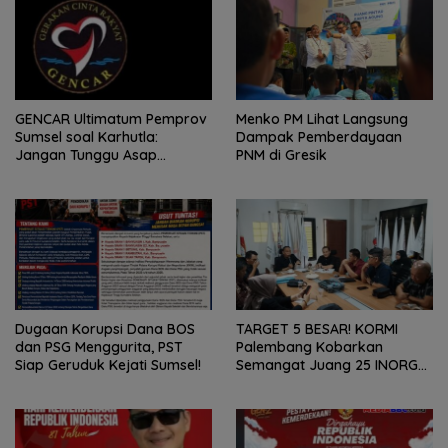
GENCAR Ultimatum Pemprov
Menko PM Lihat Langsung
Sumsel soal Karhutla:
Dampak Pemberdayaan
Jangan Tunggu Asap
PNM di Gresik
Mengepung Rakyat, Negara
Harus Bergerak
Dugaan Korupsi Dana BOS
TARGET 5 BESAR! KORMI
dan PSG Menggurita, PST
Palembang Kobarkan
Siap Geruduk Kejati Sumsel!
Semangat Juang 25 INORGA
Menuju FORPROV II Sumsel
2026!