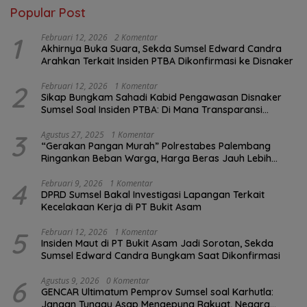
Popular Post
1
Februari 12, 2026
2 Komentar
Akhirnya Buka Suara, Sekda Sumsel Edward Candra
Arahkan Terkait Insiden PTBA Dikonfirmasi ke Disnaker
2
Februari 12, 2026
1 Komentar
Sikap Bungkam Sahadi Kabid Pengawasan Disnaker
Sumsel Soal Insiden PTBA: Di Mana Transparansi
Pengawasan K3?
3
Agustus 27, 2025
1 Komentar
“Gerakan Pangan Murah” Polrestabes Palembang
Ringankan Beban Warga, Harga Beras Jauh Lebih
Terjangkau
4
Februari 9, 2026
1 Komentar
DPRD Sumsel Bakal Investigasi Lapangan Terkait
Kecelakaan Kerja di PT Bukit Asam
5
Februari 12, 2026
1 Komentar
Insiden Maut di PT Bukit Asam Jadi Sorotan, Sekda
Sumsel Edward Candra Bungkam Saat Dikonfirmasi
6
Agustus 9, 2026
0 Komentar
GENCAR Ultimatum Pemprov Sumsel soal Karhutla:
Jangan Tunggu Asap Mengepung Rakyat, Negara