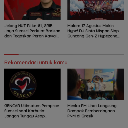
Jelang HUT RI ke-81, GRIB
Malam 17 Agustus Makin
Jaya Sumsel Perkuat Barisan
Hype! DJ Sinta Mispan Siap
dan Tegaskan Peran Kawal
Guncang Gen-Z Hypezone
Aspirasi Rakyat.
Palembang
Rekomendasi untuk kamu
GENCAR Ultimatum Pemprov
Menko PM Lihat Langsung
Sumsel soal Karhutla:
Dampak Pemberdayaan
Jangan Tunggu Asap
PNM di Gresik
Mengepung Rakyat, Negara
Harus Bergerak