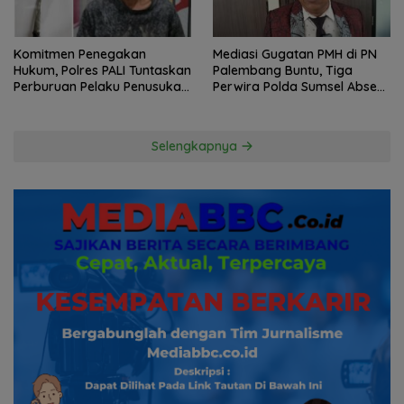
Komitmen Penegakan
Mediasi Gugatan PMH di PN
Hukum, Polres PALI Tuntaskan
Palembang Buntu, Tiga
Perburuan Pelaku Penusukan
Perwira Polda Sumsel Absen,
Hingga ke Hutan
Kuasa Hukum Penggugat
Pertanyakan Komitmen
Hormati Proses Hukum
Selengkapnya