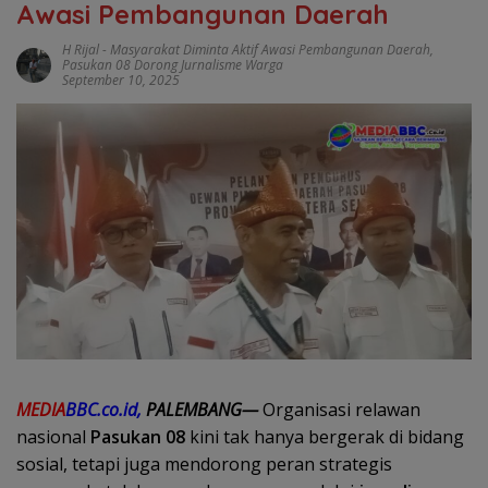
Awasi Pembangunan Daerah
H Rijal
-
Masyarakat Diminta Aktif Awasi Pembangunan Daerah
,
Pasukan 08 Dorong Jurnalisme Warga
September 10, 2025
MEDIA
BBC.co.id,
PALEMBANG—
Organisasi relawan
nasional
Pasukan 08
kini tak hanya bergerak di bidang
sosial, tetapi juga mendorong peran strategis