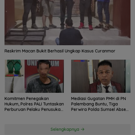
Reskrim Macan Bukit Berhasil Ungkap Kasus Curanmor
Komitmen Penegakan
Mediasi Gugatan PMH di PN
Hukum, Polres PALI Tuntaskan
Palembang Buntu, Tiga
Perburuan Pelaku Penusukan
Perwira Polda Sumsel Absen,
Hingga ke Hutan
Kuasa Hukum Penggugat
Pertanyakan Komitmen
Hormati Proses Hukum
Selengkapnya