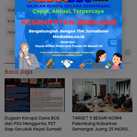
dukcapil muba
hukum & kriminal
koni
koni kota palembang
koni Sumsel
mediabbc.co.id
news
porprov Muba
Baca Juga
Dugaan Korupsi Dana BOS
TARGET 5 BESAR! KORMI
dan PSG Menggurita, PST
Palembang Kobarkan
Siap Geruduk Kejati Sumsel!
Semangat Juang 25 INORGA
Menuju FORPROV II Sumsel