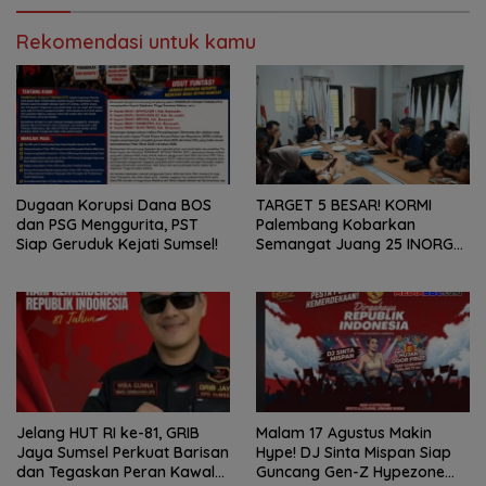
Rekomendasi untuk kamu
Dugaan Korupsi Dana BOS
TARGET 5 BESAR! KORMI
dan PSG Menggurita, PST
Palembang Kobarkan
Siap Geruduk Kejati Sumsel!
Semangat Juang 25 INORGA
Menuju FORPROV II Sumsel
2026!
Jelang HUT RI ke-81, GRIB
Malam 17 Agustus Makin
Jaya Sumsel Perkuat Barisan
Hype! DJ Sinta Mispan Siap
dan Tegaskan Peran Kawal
Guncang Gen-Z Hypezone