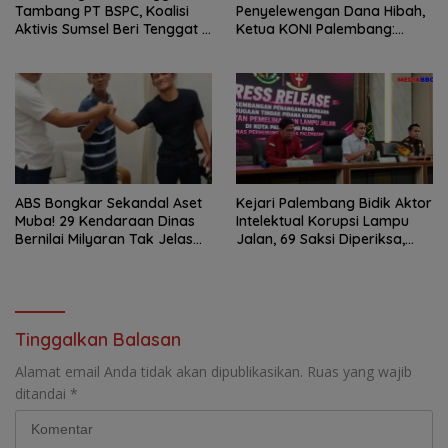
Tambang PT BSPC, Koalisi
Penyelewengan Dana Hibah,
Aktivis Sumsel Beri Tenggat 1
Ketua KONI Palembang:
Minggu ke Pemerintah
Seluruh Sisa Anggaran Sudah
Dikembalikan
ABS Bongkar Sekandal Aset
Kejari Palembang Bidik Aktor
Muba! 29 Kendaraan Dinas
Intelektual Korupsi Lampu
Bernilai Milyaran Tak Jelas
Jalan, 69 Saksi Diperiksa,
Tanpa Jejak
Wali Kota-Wakil Wali Kota
Berpotensi Dipanggil
Tinggalkan Balasan
Alamat email Anda tidak akan dipublikasikan.
Ruas yang wajib
ditandai
*