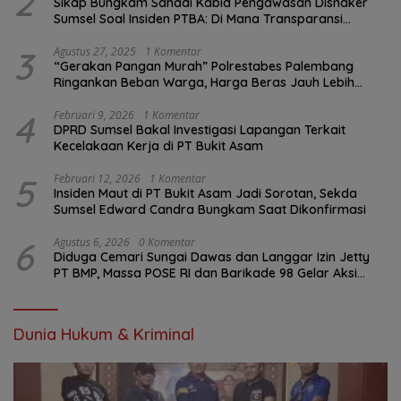
2
Sikap Bungkam Sahadi Kabid Pengawasan Disnaker
Sumsel Soal Insiden PTBA: Di Mana Transparansi
Pengawasan K3?
3
Agustus 27, 2025
1 Komentar
“Gerakan Pangan Murah” Polrestabes Palembang
Ringankan Beban Warga, Harga Beras Jauh Lebih
Terjangkau
4
Februari 9, 2026
1 Komentar
DPRD Sumsel Bakal Investigasi Lapangan Terkait
Kecelakaan Kerja di PT Bukit Asam
5
Februari 12, 2026
1 Komentar
Insiden Maut di PT Bukit Asam Jadi Sorotan, Sekda
Sumsel Edward Candra Bungkam Saat Dikonfirmasi
6
Agustus 6, 2026
0 Komentar
Diduga Cemari Sungai Dawas dan Langgar Izin Jetty
PT BMP, Massa POSE RI dan Barikade 98 Gelar Aksi
Mendesak Pengusutan Tuntas
Dunia Hukum & Kriminal