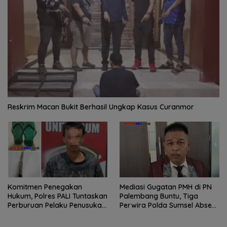
Reskrim Macan Bukit Berhasil Ungkap Kasus Curanmor
Komitmen Penegakan
Mediasi Gugatan PMH di PN
Hukum, Polres PALI Tuntaskan
Palembang Buntu, Tiga
Perburuan Pelaku Penusukan
Perwira Polda Sumsel Absen,
Hingga ke Hutan
Kuasa Hukum Penggugat
Pertanyakan Komitmen