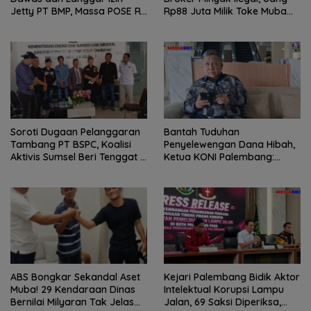
Jetty PT BMP, Massa POSE RI
Rp88 Juta Milik Toke Muba
dan Barikade 98 Gelar Aksi
Hilang Tanpa Jejak
Mendesak Pengusutan
Tuntas
Soroti Dugaan Pelanggaran
Bantah Tuduhan
Tambang PT BSPC, Koalisi
Penyelewengan Dana Hibah,
Aktivis Sumsel Beri Tenggat 1
Ketua KONI Palembang:
Minggu ke Pemerintah
Seluruh Sisa Anggaran Sudah
Dikembalikan
ABS Bongkar Sekandal Aset
Kejari Palembang Bidik Aktor
Muba! 29 Kendaraan Dinas
Intelektual Korupsi Lampu
Bernilai Milyaran Tak Jelas
Jalan, 69 Saksi Diperiksa,