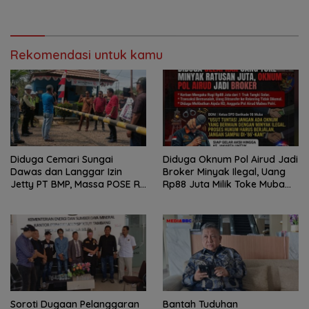
Tanpa Jejak
Wali Kota-Wakil Wali Kota
Berpotensi Dipanggil
Rekomendasi untuk kamu
Diduga Cemari Sungai
Diduga Oknum Pol Airud Jadi
Dawas dan Langgar Izin
Broker Minyak Ilegal, Uang
Jetty PT BMP, Massa POSE RI
Rp88 Juta Milik Toke Muba
dan Barikade 98 Gelar Aksi
Hilang Tanpa Jejak
Mendesak Pengusutan
Tuntas
Soroti Dugaan Pelanggaran
Bantah Tuduhan