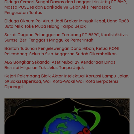
Diduga Cemari Sungai Dawas dan Langgar Izin Jetty PT BMP,
Massa POSE RI dan Barikade 98 Gelar Aksi Mendesak
Pengusutan Tuntas
Diduga Oknum Pol Airud Jadi Broker Minyak Ilegal, Uang Rp88
Juta Milik Toke Muba Hilang Tanpa Jejak
Soroti Dugaan Pelanggaran Tambang PT BSPC, Koalisi Aktivis
Sumsel Beri Tenggat 1 Minggu ke Pemerintah
Bantah Tuduhan Penyelewengan Dana Hibah, Ketua KONI
Palembang: Seluruh Sisa Anggaran Sudah Dikembalikan
ABS Bongkar Sekandal Aset Muba! 29 Kendaraan Dinas
Bernilai Milyaran Tak Jelas Tanpa Jejak
Kejari Palembang Bidik Aktor Intelektual Korupsi Lampu Jalan,
69 Saksi Diperiksa, Wali Kota-Wakil Wali Kota Berpotensi
Dipanggil