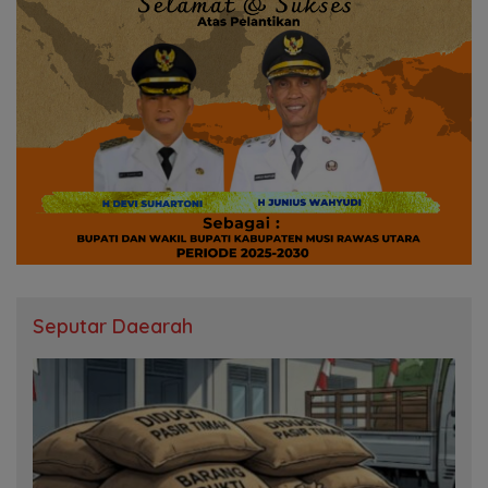
Seputar Daearah