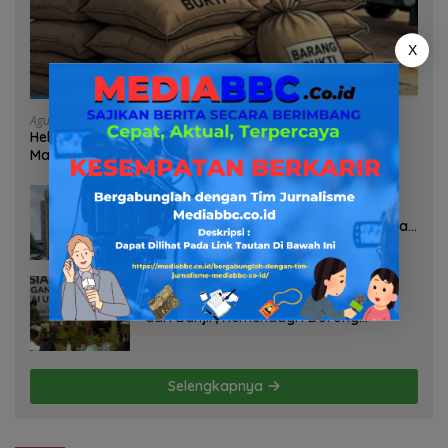
X
Agustus 7, 2026
Heboh Tumpukan Karung Diduga Pasir Timah di Pos AL
Manggar, Danlanal Babel: Masih Kami Dalami
Agustus 7, 2026
Pelayanan Kinerja Dan Transparansi
Sanksi P2TL PLN Dipertanyakan, Upaya
Konfirmasi GM PLN UID S2JB Terkesan
Tutup Mata
Agustus 7, 2026
Selamatkan Lahan Pertanian Brebes
dari Banjir, Kemendagri Dorong
Program FMNJP
Selengkapnya