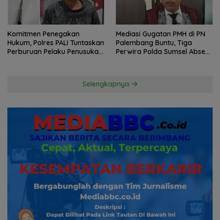
Komitmen Penegakan
Mediasi Gugatan PMH di PN
Hukum, Polres PALI Tuntaskan
Palembang Buntu, Tiga
Perburuan Pelaku Penusukan
Perwira Polda Sumsel Absen,
Hingga ke Hutan
Kuasa Hukum Penggugat
Pertanyakan Komitmen
Hormati Proses Hukum
Selengkapnya