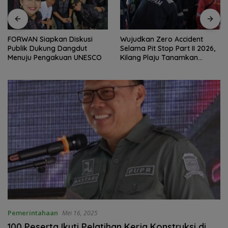
FORWAN Siapkan Diskusi
Wujudkan Zero Accident
Publik Dukung Dangdut
Selama Pit Stop Part II 2026,
Menuju Pengakuan UNESCO
Kilang Plaju Tanamkan
Budaya HSSE Melalui Safety
Campaign
Pemerintahaan
Mei 16, 2025
100 Peserta Ikuti Pelatihan Kerja Konstruksi di