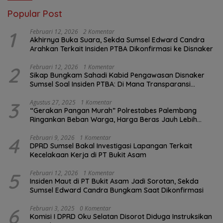
Popular Post
1
Februari 12, 2026
2 Komentar
Akhirnya Buka Suara, Sekda Sumsel Edward Candra
Arahkan Terkait Insiden PTBA Dikonfirmasi ke Disnaker
2
Februari 12, 2026
1 Komentar
Sikap Bungkam Sahadi Kabid Pengawasan Disnaker
Sumsel Soal Insiden PTBA: Di Mana Transparansi
Pengawasan K3?
3
Agustus 27, 2025
1 Komentar
“Gerakan Pangan Murah” Polrestabes Palembang
Ringankan Beban Warga, Harga Beras Jauh Lebih
Terjangkau
4
Februari 9, 2026
1 Komentar
DPRD Sumsel Bakal Investigasi Lapangan Terkait
Kecelakaan Kerja di PT Bukit Asam
5
Februari 12, 2026
1 Komentar
Insiden Maut di PT Bukit Asam Jadi Sorotan, Sekda
Sumsel Edward Candra Bungkam Saat Dikonfirmasi
6
Februari 3, 2025
0 Komentar
Komisi I DPRD Oku Selatan Disorot Diduga Instruksikan