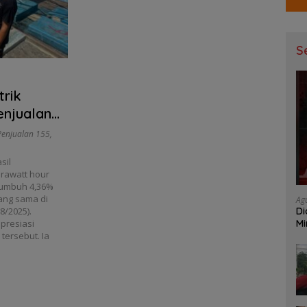
S
trik
enjualan
Penjualan 155
,
sil
erawatt hour
 tumbuh 4,36%
yang sama di
Ag
Di
08/2025).
Mi
presiasi
Mu
ersebut. Ia