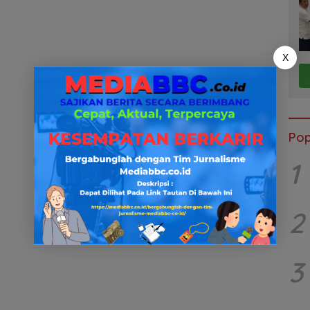
X
Pop
1
2
3