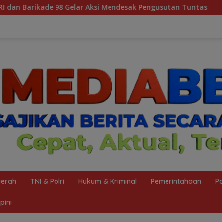
 Mendesak Pengusutan Tuntas
Diduga Oknum Pol Airud Ja
erah
TNI & Polri
Hukum & Kriminal
Pemerintahaan
Po
pini