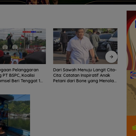
ugaan Pelanggaran
Dari Sawah Menuju Langit Cita-
Bant
PT BSPC, Koalisi
Cita: Catatan Inspiratif Anak
Peny
umsel Beri Tenggat 1
Petani dari Bone yang Menolak
Ketu
e Pemerintah
Menyerah
Selur
Dike