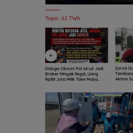
Topic:
62 TWh
ari Sungai Dawas
Soroti D
Diduga Oknum Pol Airud Jadi
Izin Jetty PT BMP,
Tambang 
Broker Minyak Ilegal, Uang
RI dan Barikade
Aktivis S
Rp88 Juta Milik Toke Muba
si Mendesak
Minggu k
Hilang Tanpa Jejak
Tuntas