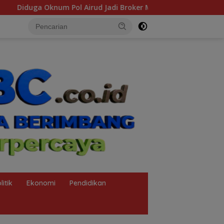
di Broker Minyak Ilegal, Uang Rp88 Juta Milik Toke Muba Hilang
litik
Ekonomi
Pendidikan