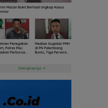
rim Macan Bukit Berhasil Ungkap Kasus
anmor
itmen Penegakan
Mediasi Gugatan PMH
m, Polres PALI
di PN Palembang
askan Perburuan
Buntu, Tiga Perwira
ku Penusukan
Polda Sumsel Absen,
ga ke Hutan
Kuasa Hukum
Penggugat
Selengkapnya
Pertanyakan
Komitmen Hormati
Proses Hukum