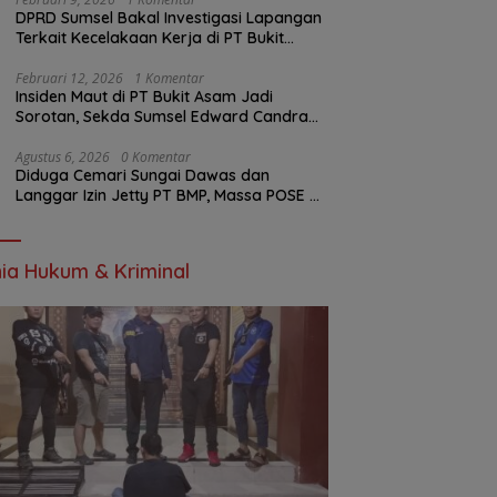
DPRD Sumsel Bakal Investigasi Lapangan
Terkait Kecelakaan Kerja di PT Bukit
Asam
Februari 12, 2026
1 Komentar
Insiden Maut di PT Bukit Asam Jadi
Sorotan, Sekda Sumsel Edward Candra
Bungkam Saat Dikonfirmasi
Agustus 6, 2026
0 Komentar
Diduga Cemari Sungai Dawas dan
Langgar Izin Jetty PT BMP, Massa POSE RI
dan Barikade 98 Gelar Aksi Mendesak
Pengusutan Tuntas
ia Hukum & Kriminal