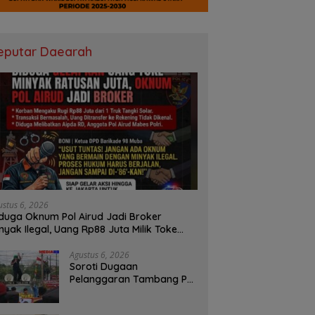
eputar Daearah
ustus 6, 2026
duga Oknum Pol Airud Jadi Broker
nyak Ilegal, Uang Rp88 Juta Milik Toke
ba Hilang Tanpa Jejak
Agustus 6, 2026
Soroti Dugaan
Pelanggaran Tambang PT
BSPC, Koalisi Aktivis
Sumsel Beri Tenggat 1