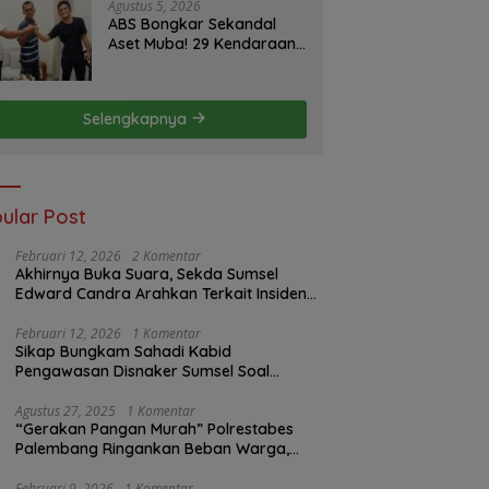
Minggu ke Pemerintah
Agustus 5, 2026
ABS Bongkar Sekandal
Aset Muba! 29 Kendaraan
Dinas Bernilai Milyaran Tak
Jelas Tanpa Jejak
Selengkapnya
ular Post
Februari 12, 2026
2 Komentar
Akhirnya Buka Suara, Sekda Sumsel
Edward Candra Arahkan Terkait Insiden
PTBA Dikonfirmasi ke Disnaker
Februari 12, 2026
1 Komentar
Sikap Bungkam Sahadi Kabid
Pengawasan Disnaker Sumsel Soal
Insiden PTBA: Di Mana Transparansi
Pengawasan K3?
Agustus 27, 2025
1 Komentar
“Gerakan Pangan Murah” Polrestabes
Palembang Ringankan Beban Warga,
Harga Beras Jauh Lebih Terjangkau
Februari 9, 2026
1 Komentar