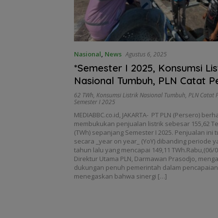
Nasional
,
News
Agustus 6, 2025
*Semester I 2025, Konsumsi Lis
Nasional Tumbuh, PLN Catat P
155,62 TWh*
62 TWh
,
Konsumsi Listrik Nasional Tumbuh
,
PLN Catat 
Semester I 2025
MEDIABBC.co.id, JAKARTA- PT PLN (Persero) berha
membukukan penjualan listrik sebesar 155,62 T
(TWh) sepanjang Semester I 2025. Penjualan ini
secara _year on year_ (YoY) dibanding periode 
tahun lalu yang mencapai 149,11 TWh.Rabu,(06/
Direktur Utama PLN, Darmawan Prasodjo, menga
dukungan penuh pemerintah dalam pencapaian t
menegaskan bahwa sinergi […]