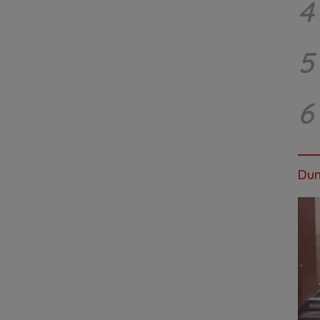
4
5
6
Dun