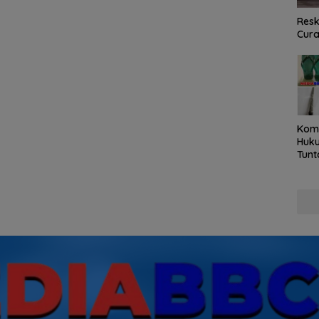
Resk
Cur
Kom
Huku
Tunt
Pela
Hing