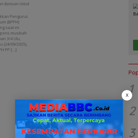
kan Bantuan Untuk
ukkan Pengurus
um (BPPH)
g saat ini
espons musibah
an 3/4 Ulu,
 (24/09/2025),
PH PP […]
Pop
1
X
2
3