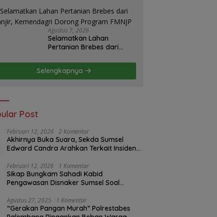
PLN Dipertanyakan, Upaya
Konfirmasi GM PLN UID
S2JB Terkesan Tutup Mata
Agustus 7, 2026
Selamatkan Lahan
Pertanian Brebes dari
Banjir, Kemendagri
Dorong Program FMNJP
Selengkapnya
ular Post
Februari 12, 2026
2 Komentar
Akhirnya Buka Suara, Sekda Sumsel
Edward Candra Arahkan Terkait Insiden
PTBA Dikonfirmasi ke Disnaker
Februari 12, 2026
1 Komentar
Sikap Bungkam Sahadi Kabid
Pengawasan Disnaker Sumsel Soal
Insiden PTBA: Di Mana Transparansi
Pengawasan K3?
Agustus 27, 2025
1 Komentar
“Gerakan Pangan Murah” Polrestabes