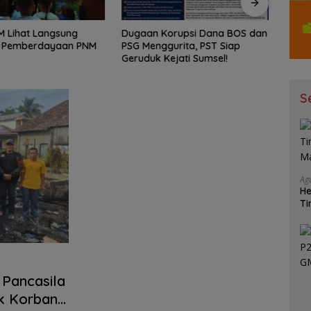
 Lihat Langsung
Dugaan Korupsi Dana BOS dan
TARG
 Pemberdayaan PNM
PSG Menggurita, PST Siap
Pale
Geruduk Kejati Sumsel!
Sema
Menuj
2026!
S
Ag
He
Ti
Ma
Pancasila
k Korban