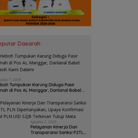
ET 5 BESAR! KORMI
Hilang Saat Mencari Ikan, Pria
F
mbang Kobarkan
60 Tahun di Muba Ditemukan
M
ngat Juang 25 INORGA
Meninggal di Danau Sanawal
h
u FORPROV II Sumsel
A
eputar Daearah
ustus 7, 2026
boh Tumpukan Karung Diduga Pasir
mah di Pos AL Manggar, Danlanal Babel:
sih Kami Dalami
Agustus 7, 2026
Pelayanan Kinerja Dan
Transparansi Sanksi P2TL