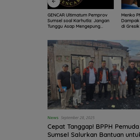
 Gaspol Menuju
GENCAR Ultimatum Pemprov
Menko PM
027, Latihan
Sumsel soal Karhutla: Jangan
Dampak
elar di Baturaja
Tunggu Asap Mengepung
di Gresik
Rakyat, Negara Harus
Bergerak
News
September 28, 2025
Cepat Tanggap! BPPH Pemuda 
Sumsel Salurkan Bantuan untu