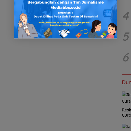
4
5
6
Dun
Resk
Cur