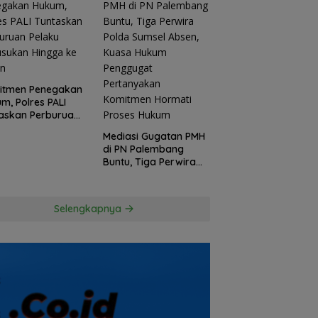
itmen Penegakan
m, Polres PALI
askan Perburuan
ku Penusukan
Mediasi Gugatan PMH
ga ke Hutan
di PN Palembang
Buntu, Tiga Perwira
Polda Sumsel Absen,
Kuasa Hukum
Penggugat
Selengkapnya
Pertanyakan
Komitmen Hormati
Proses Hukum