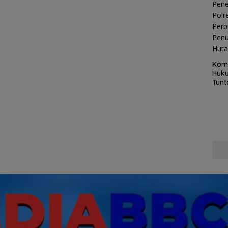
Kom
Huku
Tunt
Pela
Hing