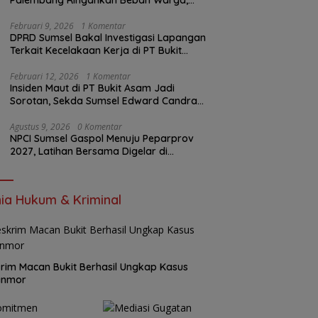
Palembang Ringankan Beban Warga,
Harga Beras Jauh Lebih Terjangkau
Februari 9, 2026
1 Komentar
DPRD Sumsel Bakal Investigasi Lapangan
Terkait Kecelakaan Kerja di PT Bukit
Asam
Februari 12, 2026
1 Komentar
Insiden Maut di PT Bukit Asam Jadi
Sorotan, Sekda Sumsel Edward Candra
Bungkam Saat Dikonfirmasi
Agustus 9, 2026
0 Komentar
NPCI Sumsel Gaspol Menuju Peparprov
2027, Latihan Bersama Digelar di
Baturaja
ia Hukum & Kriminal
rim Macan Bukit Berhasil Ungkap Kasus
anmor