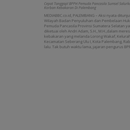
Kebakaran di Palembang
Cepat Tanggap! BPPH Pemuda Pancasila Sumsel Salur
Korban Kebakaran Di Palembang
MEDIABBC.co.id, PALEMBANG – Aksi nyata ditunj
Wilayah Badan Penyuluhan dan Pembelaan Huk
Pemuda Pancasila Provinsi Sumatera Selatan yan
diketuai oleh Andri Adam, S.H., M.H.,dalam mer
kebakaran yang melanda Lorong Wakaf, Kelurah
Kecamatan Seberang Ulu I, Kota Palembang, Rabu
lalu. Tak butuh waktu lama, jajaran pengurus BP