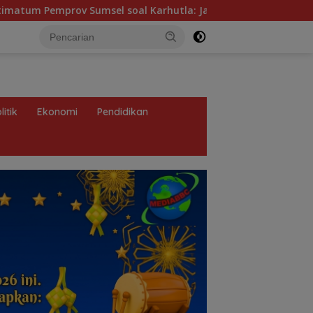
 soal Karhutla: Jangan Tunggu Asap Mengepung Rakyat, Nega
litik
Ekonomi
Pendidikan