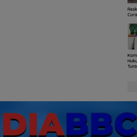
Resk
Cur
Kom
Huku
Tunt
Pela
Hing