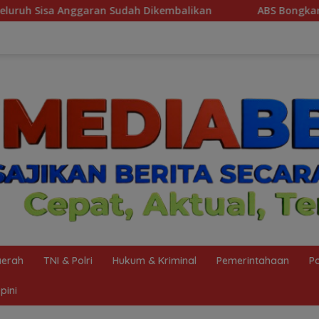
dah Dikembalikan
ABS Bongkar Sekandal Aset Muba! 29 
erah
TNI & Polri
Hukum & Kriminal
Pemerintahaan
Po
pini