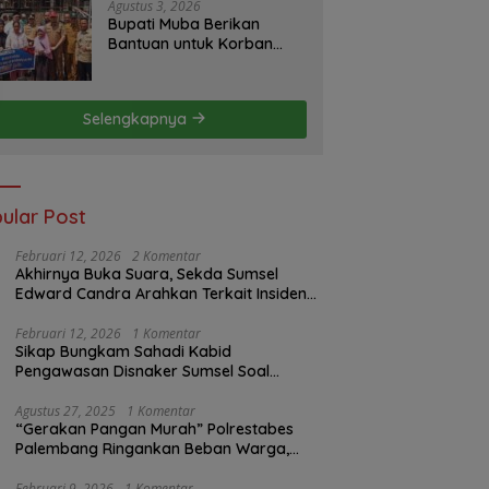
Agustus 3, 2026
Bupati Muba Berikan
Bantuan untuk Korban
Kebakaran di Desa Teluk
Kecamatan Lais
Selengkapnya
ular Post
Februari 12, 2026
2 Komentar
Akhirnya Buka Suara, Sekda Sumsel
Edward Candra Arahkan Terkait Insiden
PTBA Dikonfirmasi ke Disnaker
Februari 12, 2026
1 Komentar
Sikap Bungkam Sahadi Kabid
Pengawasan Disnaker Sumsel Soal
Insiden PTBA: Di Mana Transparansi
Pengawasan K3?
Agustus 27, 2025
1 Komentar
“Gerakan Pangan Murah” Polrestabes
Palembang Ringankan Beban Warga,
Harga Beras Jauh Lebih Terjangkau
Februari 9, 2026
1 Komentar