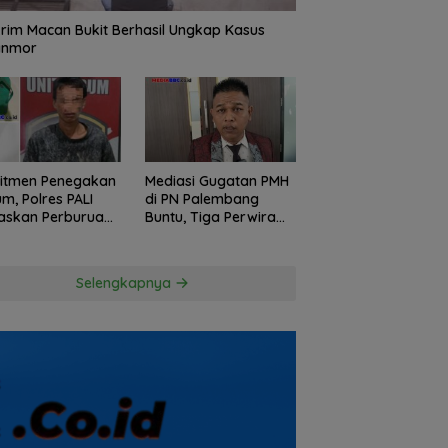
rim Macan Bukit Berhasil Ungkap Kasus
anmor
itmen Penegakan
Mediasi Gugatan PMH
m, Polres PALI
di PN Palembang
askan Perburuan
Buntu, Tiga Perwira
ku Penusukan
Polda Sumsel Absen,
ga ke Hutan
Kuasa Hukum
Penggugat
Selengkapnya
Pertanyakan
Komitmen Hormati
Proses Hukum