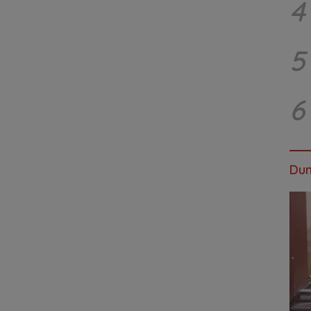
4
5
6
Dun