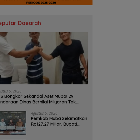
eputar Daearah
ustus 5, 2026
S Bongkar Sekandal Aset Muba! 29
ndaraan Dinas Bernilai Milyaran Tak
las Tanpa Jejak
Agustus 5, 2026
Pemkab Muba Selamatkan
Rp127,27 Miliar, Bupati
Toha: Uang Negara Harus
Kembali untuk Rakyat