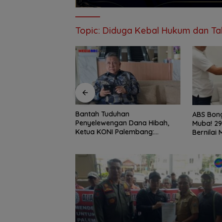
Topic:
Diduga Kebal Hukum dan Tak
enuju Langit Cita-
Bantah Tuduhan
ABS Bong
n Inspiratif Anak
Penyelewengan Dana Hibah,
Muba! 29
 Bone yang Menolak
Ketua KONI Palembang:
Bernilai 
Seluruh Sisa Anggaran Sudah
Tanpa J
Dikembalikan