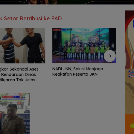
 Setor Retribusi ke PAD
NADI JKN, Solusi Menjaga
Kejar
kar Sekandal Aset
Keaktifan Peserta JKN
Intel
 Kendaraan Dinas
Jalan
Milyaran Tak Jelas
Kota-
ejak
Berpo