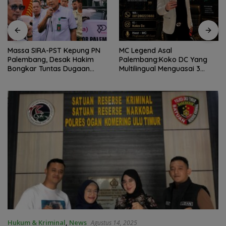
Massa SIRA-PST Kepung PN
MC Legend Asal
Palembang, Desak Hakim
Palembang:Koko DC Yang
Bongkar Tuntas Dugaan
Multilingual Menguasai 3
Korupsi Proyek Irigasi Muara
Bahasa “Dua Dekade Kuasai
Enim
Panggung hingga Level
Nasional”
Hukum & Kriminal
,
News
Agustus 14, 2025