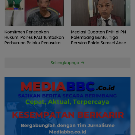
Komitmen Penegakan
Mediasi Gugatan PMH di PN
Hukum, Polres PALI Tuntaskan
Palembang Buntu, Tiga
Perburuan Pelaku Penusukan
Perwira Polda Sumsel Absen,
Hingga ke Hutan
Kuasa Hukum Penggugat
Pertanyakan Komitmen
Hormati Proses Hukum
Selengkapnya