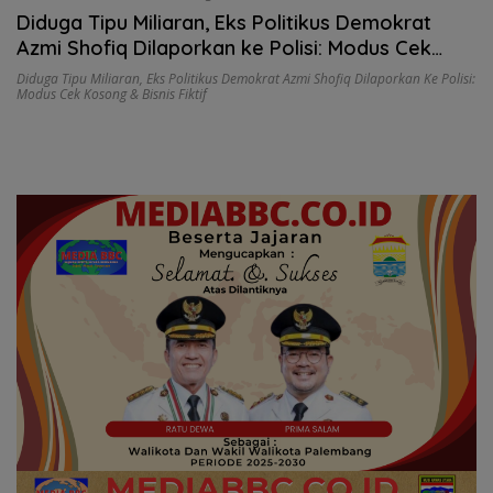
Diduga Tipu Miliaran, Eks Politikus Demokrat
Azmi Shofiq Dilaporkan ke Polisi: Modus Cek
Kosong & Bisnis Fiktif
Diduga Tipu Miliaran
,
Eks Politikus Demokrat Azmi Shofiq Dilaporkan Ke Polisi:
Modus Cek Kosong & Bisnis Fiktif