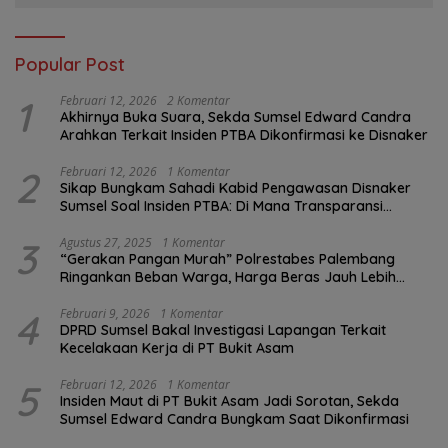
Popular Post
1
Februari 12, 2026
2 Komentar
Akhirnya Buka Suara, Sekda Sumsel Edward Candra
Arahkan Terkait Insiden PTBA Dikonfirmasi ke Disnaker
2
Februari 12, 2026
1 Komentar
Sikap Bungkam Sahadi Kabid Pengawasan Disnaker
Sumsel Soal Insiden PTBA: Di Mana Transparansi
Pengawasan K3?
3
Agustus 27, 2025
1 Komentar
“Gerakan Pangan Murah” Polrestabes Palembang
Ringankan Beban Warga, Harga Beras Jauh Lebih
Terjangkau
4
Februari 9, 2026
1 Komentar
DPRD Sumsel Bakal Investigasi Lapangan Terkait
Kecelakaan Kerja di PT Bukit Asam
5
Februari 12, 2026
1 Komentar
Insiden Maut di PT Bukit Asam Jadi Sorotan, Sekda
Sumsel Edward Candra Bungkam Saat Dikonfirmasi