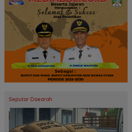
Seputar Daearah