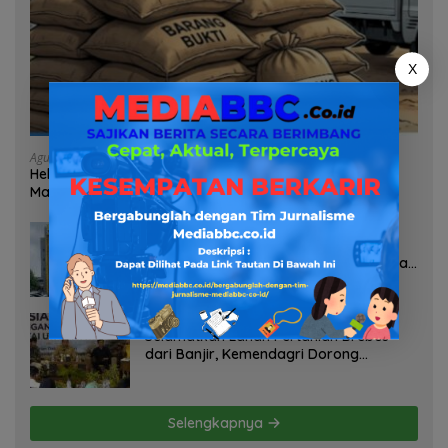
X
Agustus 7, 2026
Heboh Tumpukan Karung Diduga Pasir Timah di Pos AL
Manggar, Danlanal Babel: Masih Kami Dalami
Agustus 7, 2026
Pelayanan Kinerja Dan Transparansi
Sanksi P2TL PLN Dipertanyakan, Upaya
Konfirmasi GM PLN UID S2JB Terkesan
Tutup Mata
Agustus 7, 2026
Selamatkan Lahan Pertanian Brebes
dari Banjir, Kemendagri Dorong
Program FMNJP
Selengkapnya