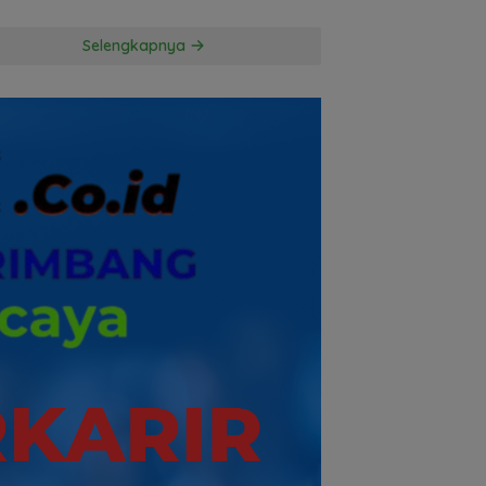
Kuasa Hukum
Penggugat
Selengkapnya
Pertanyakan
Komitmen Hormati
Proses Hukum