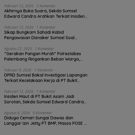
Februari 12, 2026
2 Komentar
Akhirnya Buka Suara, Sekda Sumsel
Edward Candra Arahkan Terkait Insiden
PTBA Dikonfirmasi ke Disnaker
Februari 12, 2026
1 Komentar
Sikap Bungkam Sahadi Kabid
Pengawasan Disnaker Sumsel Soal
Insiden PTBA: Di Mana Transparansi
Pengawasan K3?
Agustus 27, 2025
1 Komentar
“Gerakan Pangan Murah” Polrestabes
Palembang Ringankan Beban Warga,
Harga Beras Jauh Lebih Terjangkau
Februari 9, 2026
1 Komentar
DPRD Sumsel Bakal Investigasi Lapangan
Terkait Kecelakaan Kerja di PT Bukit
Asam
Februari 12, 2026
1 Komentar
Insiden Maut di PT Bukit Asam Jadi
Sorotan, Sekda Sumsel Edward Candra
Bungkam Saat Dikonfirmasi
Agustus 6, 2026
0 Komentar
Diduga Cemari Sungai Dawas dan
Langgar Izin Jetty PT BMP, Massa POSE RI
dan Barikade 98 Gelar Aksi Mendesak
Pengusutan Tuntas