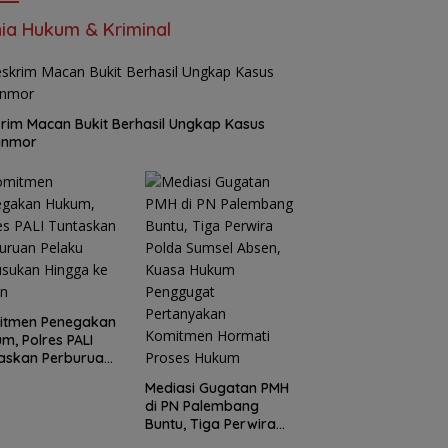
ia Hukum & Kriminal
rim Macan Bukit Berhasil Ungkap Kasus
anmor
itmen Penegakan
m, Polres PALI
askan Perburuan
ku Penusukan
Mediasi Gugatan PMH
ga ke Hutan
di PN Palembang
Buntu, Tiga Perwira
Polda Sumsel Absen,