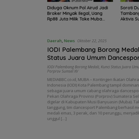
ari Sungai Dawas
Diduga Oknum Pol Airud Jadi
Soroti D
Izin Jetty PT BMP,
Broker Minyak Ilegal, Uang
Tambang 
RI dan Barikade
Rp88 Juta Milik Toke Muba
Aktivis S
si Mendesak
Hilang Tanpa Jejak
Minggu k
Tuntas
Daerah
,
News
Oktober 22, 2025
IODI Palembang Borong Medali
Status Juara Umum Dancespor
Porprov Sumsel XV
IODI Palembang Borong Medali
,
Kunci Status Juara Um
Porprov Sumsel XV
MEDIABBC.co.id, MUBA – Kontingen Ikatan Olahr
Indonesia (IODI) Kota Palembang tampil dominan
sebagai juara umum cabang olahraga dancespor
Pekan Olahraga Provinsi (Porprov) Sumatera Se
digelar di Kabupaten Musi Banyuasin (Muba). Ta
tanggung, tim dancesport Palembang berhasil m
medali emas, 3 perak, dan 10 perunggu, menjad
unggul […]