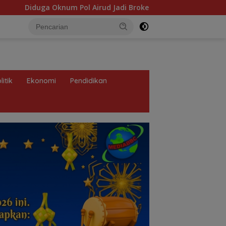
rud Jadi Broker Minyak Ilegal, Uang Rp88 Juta Milik Toke Muba
litik
Ekonomi
Pendidikan