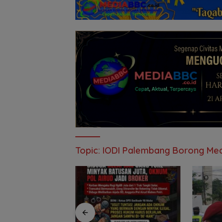
Topic:
IODI Palembang Borong Med