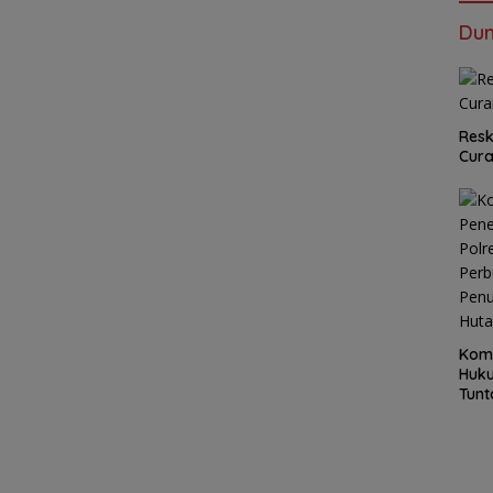
Dun
Resk
Cur
Kom
Huku
Tunt
Pela
Hing