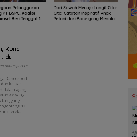
ugaan Pelanggaran
Dari Sawah Menuju Langit Cita-
Bant
PT BSPC, Koalisi
Cita: Catatan Inspiratif Anak
Peny
umsel Beri Tenggat 1
Petani dari Bone yang Menolak
Ketu
e Pemerintah
Menyerah
Selur
Dike
, Kunci
t di
um Dancesport Di
aga Dancesport
 dan keluar
t dalam ajang
latan XV yang
S
k tanggung-
engantongi 13
ikan mereka
Ag