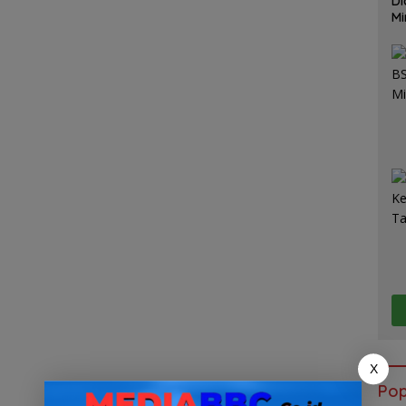
Di
Mi
Mu
X
Pop