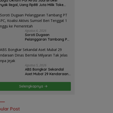
duga Oknum Pol Airud Jadi Broker
nyak Ilegal, Uang Rp88 Juta Milik Toke
ba Hilang Tanpa Jejak
Agustus 6, 2026
Soroti Dugaan
Pelanggaran Tambang PT
BSPC, Koalisi Aktivis
Sumsel Beri Tenggat 1
Minggu ke Pemerintah
Agustus 5, 2026
ABS Bongkar Sekandal
Aset Muba! 29 Kendaraan
Dinas Bernilai Milyaran Tak
Jelas Tanpa Jejak
Selengkapnya
ular Post