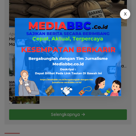
X
Agustus 7, 2026
Heboh Tumpukan Karung Diduga Pasir Timah di Pos AL
Manggar, Danlanal Babel: Masih Kami Dalami
Agustus 7, 2026
Pelayanan Kinerja Dan Transparansi
Sanksi P2TL PLN Dipertanyakan, Upaya
Konfirmasi GM PLN UID S2JB Terkesan
Tutup Mata
Agustus 7, 2026
Selamatkan Lahan Pertanian Brebes
dari Banjir, Kemendagri Dorong
Program FMNJP
Selengkapnya