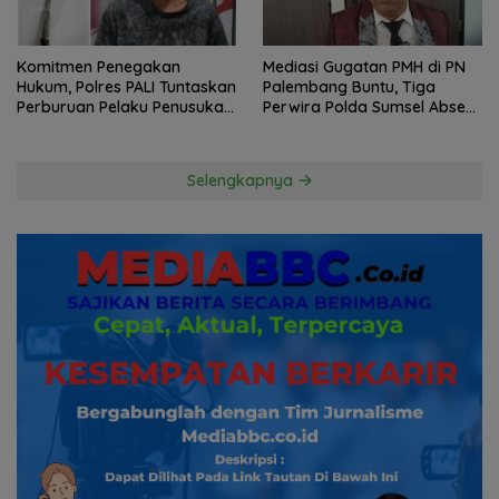
Komitmen Penegakan
Mediasi Gugatan PMH di PN
Hukum, Polres PALI Tuntaskan
Palembang Buntu, Tiga
Perburuan Pelaku Penusukan
Perwira Polda Sumsel Absen,
Hingga ke Hutan
Kuasa Hukum Penggugat
Pertanyakan Komitmen
Hormati Proses Hukum
Selengkapnya