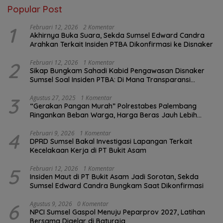
Popular Post
1
Februari 12, 2026
2 Komentar
Akhirnya Buka Suara, Sekda Sumsel Edward Candra
Arahkan Terkait Insiden PTBA Dikonfirmasi ke Disnaker
2
Februari 12, 2026
1 Komentar
Sikap Bungkam Sahadi Kabid Pengawasan Disnaker
Sumsel Soal Insiden PTBA: Di Mana Transparansi
Pengawasan K3?
3
Agustus 27, 2025
1 Komentar
“Gerakan Pangan Murah” Polrestabes Palembang
Ringankan Beban Warga, Harga Beras Jauh Lebih
Terjangkau
4
Februari 9, 2026
1 Komentar
DPRD Sumsel Bakal Investigasi Lapangan Terkait
Kecelakaan Kerja di PT Bukit Asam
5
Februari 12, 2026
1 Komentar
Insiden Maut di PT Bukit Asam Jadi Sorotan, Sekda
Sumsel Edward Candra Bungkam Saat Dikonfirmasi
6
Agustus 9, 2026
0 Komentar
NPCI Sumsel Gaspol Menuju Peparprov 2027, Latihan
Bersama Digelar di Baturaja