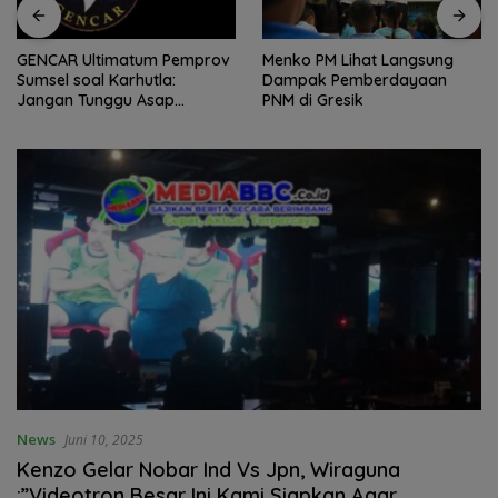
GENCAR Ultimatum Pemprov
Menko PM Lihat Langsung
Sumsel soal Karhutla:
Dampak Pemberdayaan
Jangan Tunggu Asap
PNM di Gresik
Mengepung Rakyat, Negara
Harus Bergerak
News
Juni 10, 2025
Kenzo Gelar Nobar Ind Vs Jpn, Wiraguna
:”Videotron Besar Ini Kami Siapkan Agar