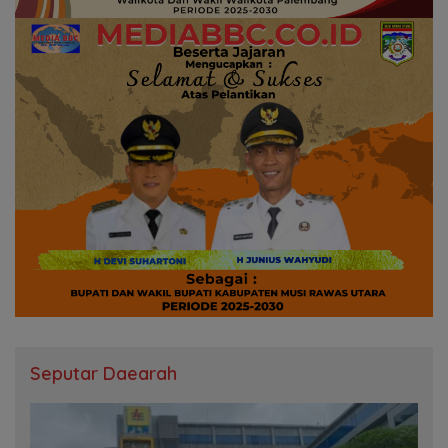
Seputar Daearah