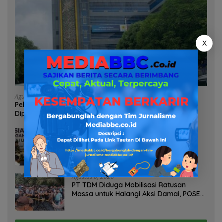
X
Agustus 7, 2026
Pelayanan Kinerja Dan Transparansi Sanksi P2TL PLN
Dipertanyakan, Upaya Konfirmasi GM PLN UID S2JB
Terkesan Tutup Mata
Agustus 7, 2026
Selamatkan Lahan Pertanian Brebes
dari Banjir, Kemendagri Dorong
Program FMNJP
Agustus 6, 2026
PT TDM Diduga Mobilisasi Ratusan
Massa untuk Halangi Aksi Damai, POSE
RI Tempuh Jalur Hukum