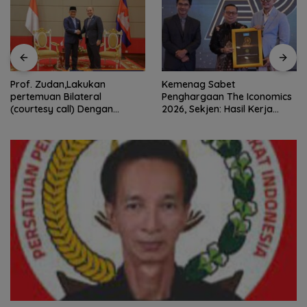
Prof. Zudan,Lakukan
Kemenag Sabet
pertemuan Bilateral
Penghargaan The Iconomics
(courtesy call) Dengan
2026, Sekjen: Hasil Kerja
Deputy Prime Minister
Bersama Pusat dan Daerah
Kerajaan Kamboja,BKN
Siapkan Indonesia Jadi Pusat
Kolaborasi ASN ASEAN