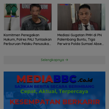
Komitmen Penegakan
Mediasi Gugatan PMH di PN
Hukum, Polres PALI Tuntaskan
Palembang Buntu, Tiga
Perburuan Pelaku Penusukan
Perwira Polda Sumsel Absen,
Hingga ke Hutan
Kuasa Hukum Penggugat
Pertanyakan Komitmen
Hormati Proses Hukum
Selengkapnya