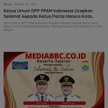
News
Oktober 30, 2025
Ketua Umum DPP PPAM Indonesia Ucapkan
Selamat kepada Ketua Partai Hanura Kota
Palembang yang Baru: “Semoga Amanah dan
Ketua Umum DPP PPAM Indonesia Ucapkan Selamat Kepada Ketua Partai
Hanura Kota Palembang Yang Baru: “Semoga Amanah Dan Jadi Motor Politik
Jadi Motor Politik Rakyat”
Rakyat”