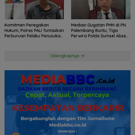
Komitmen Penegakan
Mediasi Gugatan PMH di PN
Hukum, Polres PALI Tuntaskan
Palembang Buntu, Tiga
Perburuan Pelaku Penusukan
Perwira Polda Sumsel Absen,
Hingga ke Hutan
Kuasa Hukum Penggugat
Pertanyakan Komitmen
Hormati Proses Hukum
Selengkapnya