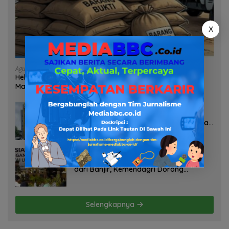
X
Agustus 7, 2026
Heboh Tumpukan Karung Diduga Pasir Timah di Pos AL
Manggar, Danlanal Babel: Masih Kami Dalami
Agustus 7, 2026
Pelayanan Kinerja Dan Transparansi
Sanksi P2TL PLN Dipertanyakan, Upaya
Konfirmasi GM PLN UID S2JB Terkesan
Tutup Mata
Agustus 7, 2026
Selamatkan Lahan Pertanian Brebes
dari Banjir, Kemendagri Dorong
Program FMNJP
Selengkapnya