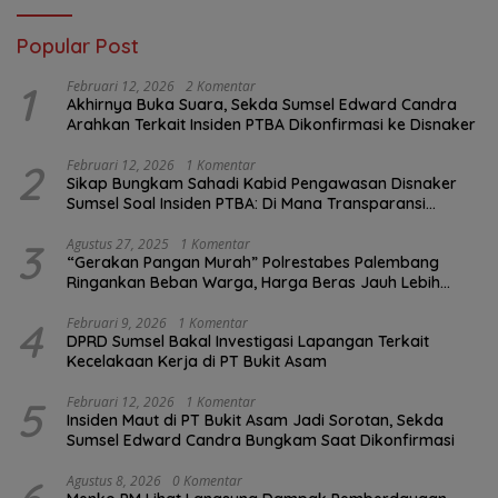
Popular Post
1
Februari 12, 2026
2 Komentar
Akhirnya Buka Suara, Sekda Sumsel Edward Candra
Arahkan Terkait Insiden PTBA Dikonfirmasi ke Disnaker
2
Februari 12, 2026
1 Komentar
Sikap Bungkam Sahadi Kabid Pengawasan Disnaker
Sumsel Soal Insiden PTBA: Di Mana Transparansi
Pengawasan K3?
3
Agustus 27, 2025
1 Komentar
“Gerakan Pangan Murah” Polrestabes Palembang
Ringankan Beban Warga, Harga Beras Jauh Lebih
Terjangkau
4
Februari 9, 2026
1 Komentar
DPRD Sumsel Bakal Investigasi Lapangan Terkait
Kecelakaan Kerja di PT Bukit Asam
5
Februari 12, 2026
1 Komentar
Insiden Maut di PT Bukit Asam Jadi Sorotan, Sekda
Sumsel Edward Candra Bungkam Saat Dikonfirmasi
Agustus 8, 2026
0 Komentar