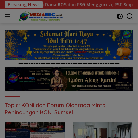
Langsung
n Korupsi Dana BOS dan PSG Menggurita, PST Siap Geruduk Kej
Breaking News
ke
konten
=========================================
Topic:
KONI dan Forum Olahraga Minta
Perlindungan KONI Sumsel