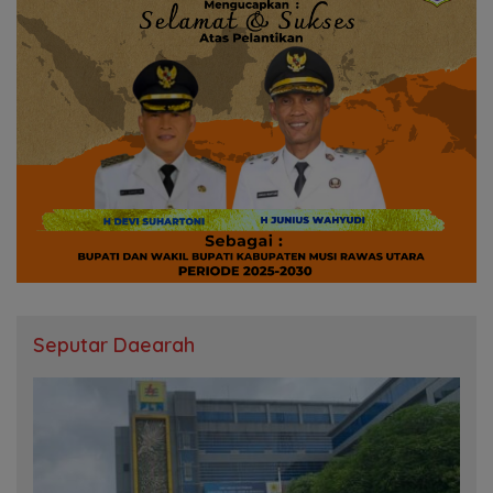
Seputar Daearah