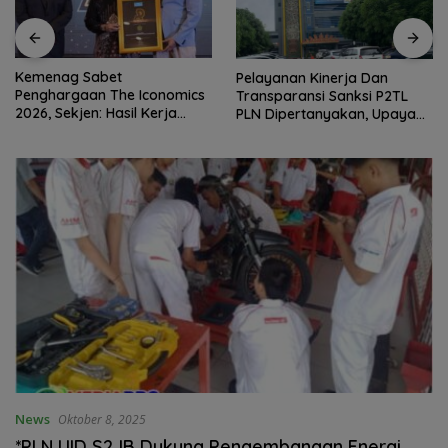
Kemenag Sabet
Pelayanan Kinerja Dan
Penghargaan The Iconomics
Transparansi Sanksi P2TL
2026, Sekjen: Hasil Kerja
PLN Dipertanyakan, Upaya
Bersama Pusat dan Daerah
Konfirmasi GM PLN UID S2JB
Terkesan Tutup Mata
News
Oktober 8, 2025
*PLN UID S2JB Dukung Pengembangan Energi