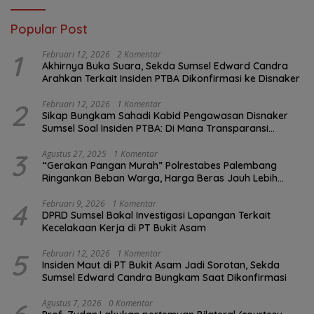
Popular Post
1
Februari 12, 2026
2 Komentar
Akhirnya Buka Suara, Sekda Sumsel Edward Candra
Arahkan Terkait Insiden PTBA Dikonfirmasi ke Disnaker
2
Februari 12, 2026
1 Komentar
Sikap Bungkam Sahadi Kabid Pengawasan Disnaker
Sumsel Soal Insiden PTBA: Di Mana Transparansi
Pengawasan K3?
3
Agustus 27, 2025
1 Komentar
“Gerakan Pangan Murah” Polrestabes Palembang
Ringankan Beban Warga, Harga Beras Jauh Lebih
Terjangkau
4
Februari 9, 2026
1 Komentar
DPRD Sumsel Bakal Investigasi Lapangan Terkait
Kecelakaan Kerja di PT Bukit Asam
5
Februari 12, 2026
1 Komentar
Insiden Maut di PT Bukit Asam Jadi Sorotan, Sekda
Sumsel Edward Candra Bungkam Saat Dikonfirmasi
Agustus 7, 2026
0 Komentar