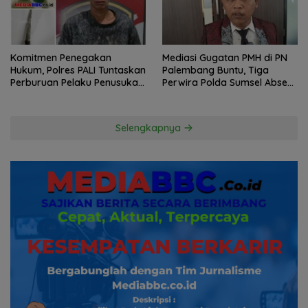
Komitmen Penegakan
Mediasi Gugatan PMH di PN
Hukum, Polres PALI Tuntaskan
Palembang Buntu, Tiga
Perburuan Pelaku Penusukan
Perwira Polda Sumsel Absen,
Hingga ke Hutan
Kuasa Hukum Penggugat
Pertanyakan Komitmen
Hormati Proses Hukum
Selengkapnya