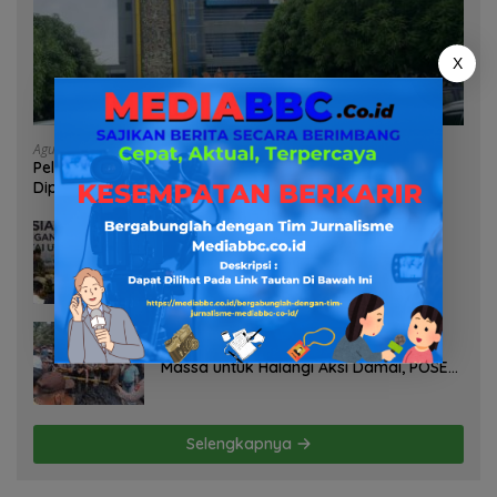
X
Agustus 7, 2026
Pelayanan Kinerja Dan Transparansi Sanksi P2TL PLN
Dipertanyakan, Upaya Konfirmasi GM PLN UID S2JB
Terkesan Tutup Mata
Agustus 7, 2026
Selamatkan Lahan Pertanian Brebes
dari Banjir, Kemendagri Dorong
Program FMNJP
Agustus 6, 2026
PT TDM Diduga Mobilisasi Ratusan
Massa untuk Halangi Aksi Damai, POSE
RI Tempuh Jalur Hukum
Selengkapnya