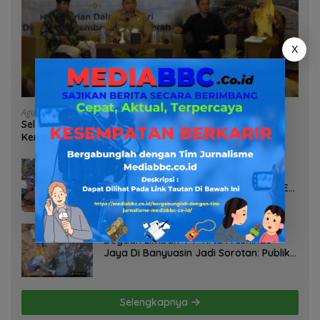
X
Agustus 7, 2026
Selamatkan Lahan Pertanian Brebes dari Banjir,
Kemendagri Dorong Program FMNJP
Agustus 6, 2026
PT TDM Diduga Mobilisasi Ratusan
Massa untuk Halangi Aksi Damai, POSE
RI Tempuh Jalur Hukum
Agustus 6, 2026
Dugaan Limbah PT Tirta Freshindo
Jaya Di Banyuasin Jadi Sorotan: Publik
Tuntut Transparansi Pemerintah dan
Perusahaan
Selengkapnya