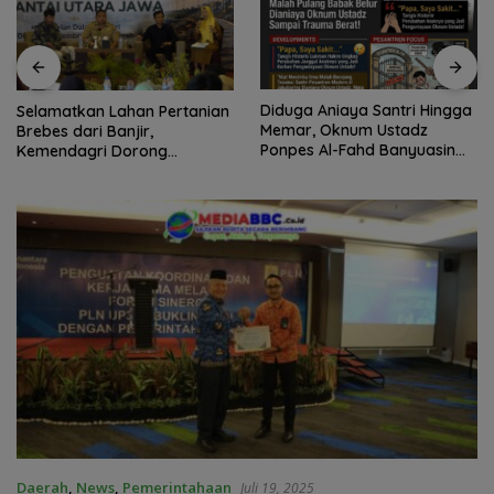
Diduga Aniaya Santri Hingga
Selamatkan Lahan Pertanian
Memar, Oknum Ustadz
Brebes dari Banjir,
Ponpes Al-Fahd Banyuasin
Kemendagri Dorong
Dilaporkan ke Polda Sumsel
Program FMNJP
Daerah
,
News
,
Pemerintahaan
Juli 19, 2025