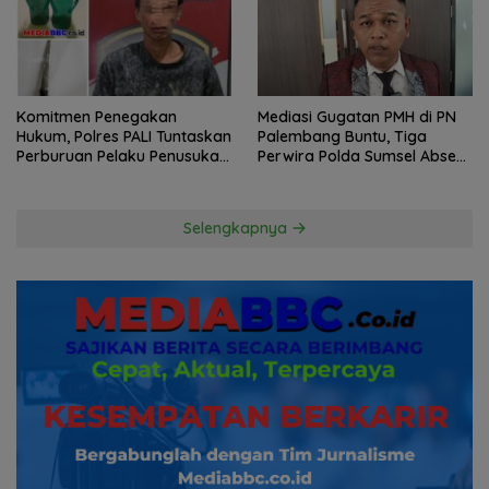
Komitmen Penegakan
Mediasi Gugatan PMH di PN
Hukum, Polres PALI Tuntaskan
Palembang Buntu, Tiga
Perburuan Pelaku Penusukan
Perwira Polda Sumsel Absen,
Hingga ke Hutan
Kuasa Hukum Penggugat
Pertanyakan Komitmen
Hormati Proses Hukum
Selengkapnya