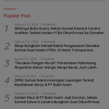
Popular Post
1
Februari 12, 2026
2 Komentar
Akhirnya Buka Suara, Sekda Sumsel Edward Candra
Arahkan Terkait Insiden PTBA Dikonfirmasi ke Disnaker
2
Februari 12, 2026
1 Komentar
Sikap Bungkam Sahadi Kabid Pengawasan Disnaker
Sumsel Soal Insiden PTBA: Di Mana Transparansi
Pengawasan K3?
3
Agustus 27, 2025
1 Komentar
“Gerakan Pangan Murah” Polrestabes Palembang
Ringankan Beban Warga, Harga Beras Jauh Lebih
Terjangkau
4
Februari 9, 2026
1 Komentar
DPRD Sumsel Bakal Investigasi Lapangan Terkait
Kecelakaan Kerja di PT Bukit Asam
5
Februari 12, 2026
1 Komentar
Insiden Maut di PT Bukit Asam Jadi Sorotan, Sekda
Sumsel Edward Candra Bungkam Saat Dikonfirmasi