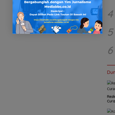
4
5
6
Dun
Resk
Cur