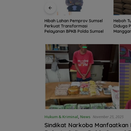
yasan Perguruan
Hibah Lahan Pemprov Sumsel
Heboh T
 Satu Minta Publik
Perkuat Transformasi
Diduga P
oses Hukum
Pelayanan BPKB Polda Sumsel
Manggar,
epengurusan
Masih Ka
Hukum & Kriminal
,
News
November 25, 2025
Sindikat Narkoba Manfaatkan