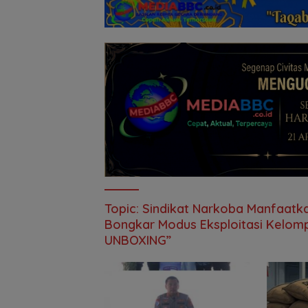
Topic:
Sindikat Narkoba Manfaatka
Bongkar Modus Eksploitasi Kelomp
UNBOXING”