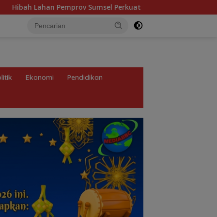
v Sumsel Perkuat Transformasi Pelayanan BPKB Polda Sumsel
litik
Ekonomi
Pendidikan