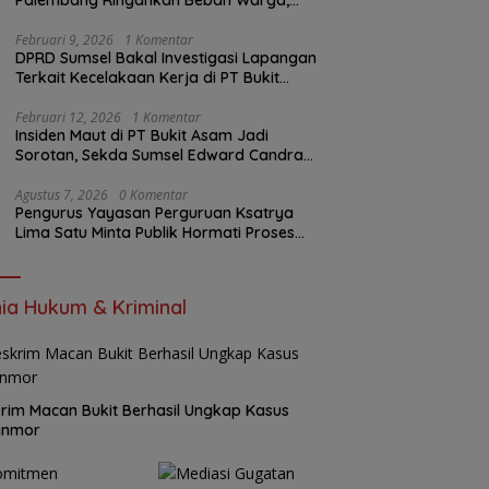
Palembang Ringankan Beban Warga,
Harga Beras Jauh Lebih Terjangkau
Februari 9, 2026
1 Komentar
DPRD Sumsel Bakal Investigasi Lapangan
Terkait Kecelakaan Kerja di PT Bukit
Asam
Februari 12, 2026
1 Komentar
Insiden Maut di PT Bukit Asam Jadi
Sorotan, Sekda Sumsel Edward Candra
Bungkam Saat Dikonfirmasi
Agustus 7, 2026
0 Komentar
Pengurus Yayasan Perguruan Ksatrya
Lima Satu Minta Publik Hormati Proses
Hukum Sengketa Kepengurusan
ia Hukum & Kriminal
rim Macan Bukit Berhasil Ungkap Kasus
anmor