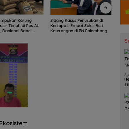
umpukan Karung
Sidang Kasus Penusukan di
*702 
asir Timah di Pos AL
Kertapati, Empat Saksi Beri
Clean
 Danlanal Babel:
Keterangan di PN Palembang
Tekan
mi Dalami
Ton*
S
Ag
He
Ti
Ma
 Ekosistem