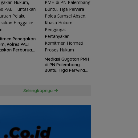
itmen Penegakan
m, Polres PALI
askan Perburuan
ku Penusukan
Mediasi Gugatan PMH
ga ke Hutan
di PN Palembang
Buntu, Tiga Perwira
Polda Sumsel Absen,
Kuasa Hukum
Penggugat
Selengkapnya
Pertanyakan
Komitmen Hormati
Proses Hukum