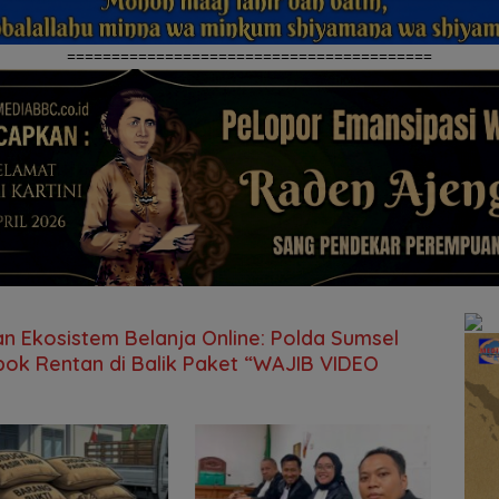
=========================================
n Ekosistem Belanja Online: Polda Sumsel
ok Rentan di Balik Paket “WAJIB VIDEO