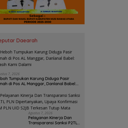
Pegawai Ambil Bagian,
SIRA dan PST Kembali
P
 Energy Day PLN UID S2JB
Laporkan Kasidik Kejaksaan
p
 Emisi Karbon hingga 15
ke Komisi Kejaksaan RI, Soroti
c
Dugaan Ketidakterbukaan
M
eputar Daearah
Penanganan Kasus Irigasi Air
K
Lemutu
I
K
ustus 7, 2026
boh Tumpukan Karung Diduga Pasir
mah di Pos AL Manggar, Danlanal Babel:
sih Kami Dalami
Agustus 7, 2026
Pelayanan Kinerja Dan
Transparansi Sanksi P2TL