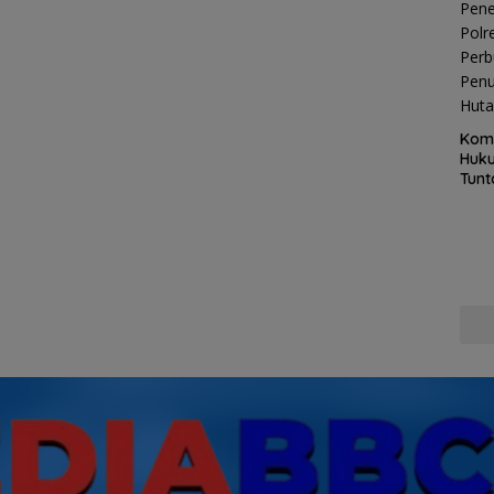
Kom
Huku
Tunt
Pela
Hing