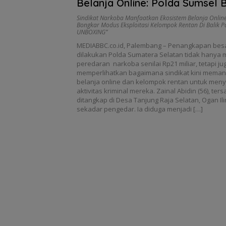
Belanja Online: Polda Sumsel 
Modus Eksploitasi Kelompok R
Sindikat Narkoba Manfaatkan Ekosistem Belanja Online
Bongkar Modus Eksploitasi Kelompok Rentan Di Balik P
Balik Paket “WAJIB VIDEO U
UNBOXING”
MEDIABBC.co.id, Palembang – Penangkapan bes
dilakukan Polda Sumatera Selatan tidak hanya
peredaran narkoba senilai Rp21 miliar, tetapi ju
memperlihatkan bagaimana sindikat kini mema
belanja online dan kelompok rentan untuk me
aktivitas kriminal mereka. Zainal Abidin (56), te
ditangkap di Desa Tanjung Raja Selatan, Ogan Ili
sekadar pengedar. Ia diduga menjadi […]