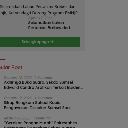
PLN Dipertanyakan, Upaya
Konfirmasi GM PLN UID
S2JB Terkesan Tutup Mata
Agustus 7, 2026
Selamatkan Lahan
Pertanian Brebes dari
Banjir, Kemendagri
Dorong Program FMNJP
Selengkapnya
ular Post
Februari 12, 2026
2 Komentar
Akhirnya Buka Suara, Sekda Sumsel
Edward Candra Arahkan Terkait Insiden
PTBA Dikonfirmasi ke Disnaker
Februari 12, 2026
1 Komentar
Sikap Bungkam Sahadi Kabid
Pengawasan Disnaker Sumsel Soal
Insiden PTBA: Di Mana Transparansi
Pengawasan K3?
Agustus 27, 2025
1 Komentar
“Gerakan Pangan Murah” Polrestabes