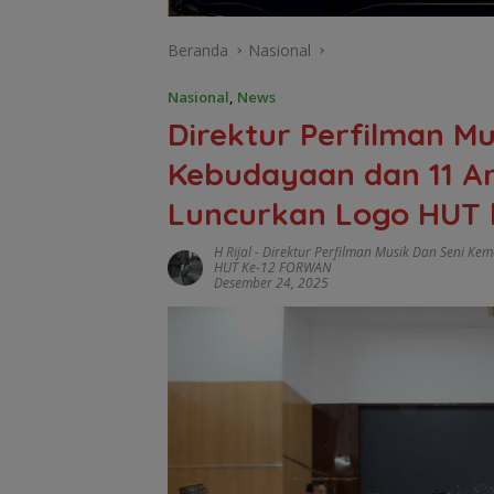
Beranda
Nasional
Nasional
,
News
Direktur Perfilman M
Kebudayaan dan 11 Art
Luncurkan Logo HUT
H Rijal
-
Direktur Perfilman Musik Dan Seni Kem
HUT Ke-12 FORWAN
Desember 24, 2025