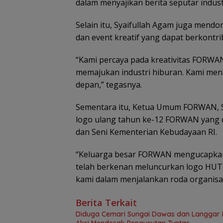
dalam menyajikan berita seputar industr
Selain itu, Syaifullah Agam juga men
dan event kreatif yang dapat berkontri
“Kami percaya pada kreativitas FORW
memajukan industri hiburan. Kami m
depan,” tegasnya.
Sementara itu, Ketua Umum FORWAN, Su
logo ulang tahun ke-12 FORWAN yang d
dan Seni Kementerian Kebudayaan RI.
“Keluarga besar FORWAN mengucapkan 
telah berkenan meluncurkan logo HUT
kami dalam menjalankan roda organisasi,
Berita Terkait
Diduga Cemari Sungai Dawas dan Langgar Iz
Aksi Mendesak Pengusutan Tuntas