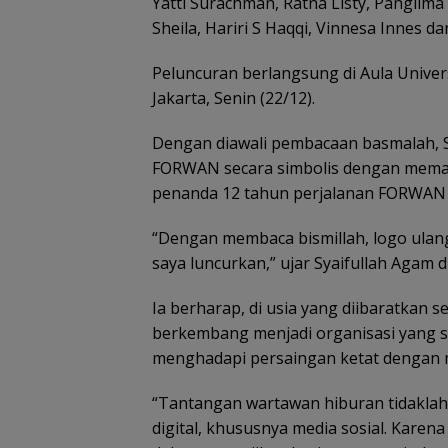
Yatti Surachman, Ratna Listy, Panglima
Sheila, Hariri S Haqqi, Vinnesa Innes dan
Peluncuran berlangsung di Aula Univ
Jakarta, Senin (22/12).
Dengan diawali pembacaan basmalah, 
FORWAN secara simbolis dengan mema
penanda 12 tahun perjalanan FORWAN d
“Dengan membaca bismillah, logo ula
saya luncurkan,” ujar Syaifullah Aga
Ia berharap, di usia yang diibaratkan
berkembang menjadi organisasi yang se
menghadapi persaingan ketat dengan m
“Tantangan wartawan hiburan tidaklah
digital, khususnya media sosial. Karen