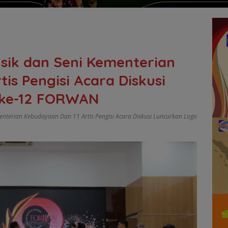
usik dan Seni Kementerian
is Pengisi Acara Diskusi
 ke-12 FORWAN
enterian Kebudayaan Dan 11 Artis Pengisi Acara Diskusi Luncurkan Logo