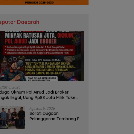
eputar Daearah
ustus 6, 2026
duga Oknum Pol Airud Jadi Broker
nyak Ilegal, Uang Rp88 Juta Milik Toke
ba Hilang Tanpa Jejak
Agustus 6, 2026
Soroti Dugaan
Pelanggaran Tambang PT
BSPC, Koalisi Aktivis
Sumsel Beri Tenggat 1