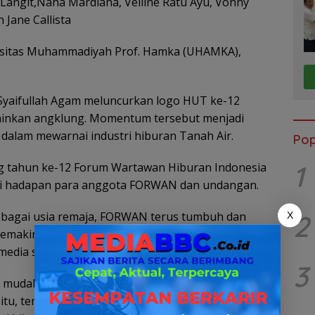
 Langit,Nana Mardiana, Velline Ratu Ayu, Vonny
 Jane Callista
ersitas Muhammadiyah Prof. Hamka (UHAMKA),
Syaifullah Agam meluncurkan logo HUT ke-12
inkan angklung. Momentum tersebut menjadi
alam mewarnai industri hiburan Tanah Air.
Pop
1
ng tahun ke-12 Forum Wartawan Hiburan Indonesia
m di hadapan para anggota FORWAN dan undangan.
2
 sebagai usia remaja, FORWAN terus tumbuh dan
X
makin kreatif dan inovatif, terutama dalam
edia sosial.
3
 mudah karena harus bersaing dengan industri
a itu, teman-teman wartawan harus semakin kreatif