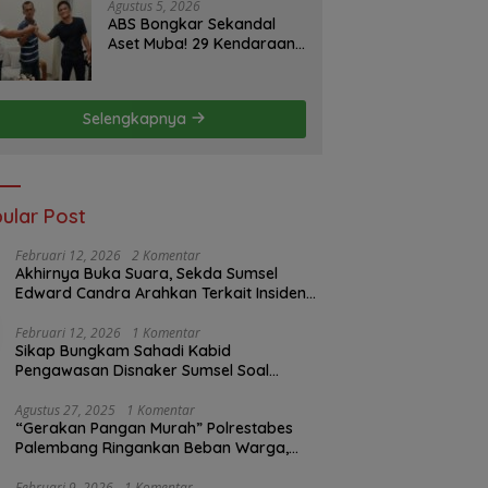
Minggu ke Pemerintah
Agustus 5, 2026
ABS Bongkar Sekandal
Aset Muba! 29 Kendaraan
Dinas Bernilai Milyaran Tak
Jelas Tanpa Jejak
Selengkapnya
ular Post
Februari 12, 2026
2 Komentar
Akhirnya Buka Suara, Sekda Sumsel
Edward Candra Arahkan Terkait Insiden
PTBA Dikonfirmasi ke Disnaker
Februari 12, 2026
1 Komentar
Sikap Bungkam Sahadi Kabid
Pengawasan Disnaker Sumsel Soal
Insiden PTBA: Di Mana Transparansi
Pengawasan K3?
Agustus 27, 2025
1 Komentar
“Gerakan Pangan Murah” Polrestabes
Palembang Ringankan Beban Warga,
Harga Beras Jauh Lebih Terjangkau
Februari 9, 2026
1 Komentar