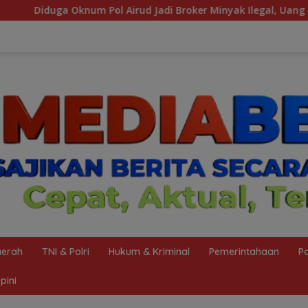
 Broker Minyak Ilegal, Uang Rp88 Juta Milik Toke Muba Hilang 
erah
TNI & Polri
Hukum & Kriminal
Pemerintahaan
Po
pini