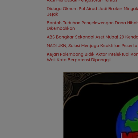
Diduga Oknum Pol Airud Jadi Broker Minyak 
Jejak
Bantah Tuduhan Penyelewengan Dana Hibah,
Dikembalikan
ABS Bongkar Sekandal Aset Muba! 29 Kendar
NADI JKN, Solusi Menjaga Keaktifan Pesert
Kejari Palembang Bidik Aktor Intelektual Ko
Wali Kota Berpotensi Dipanggil