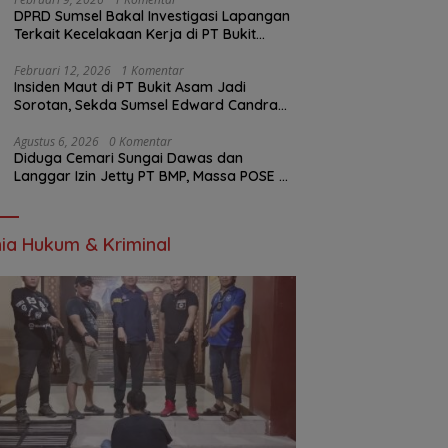
DPRD Sumsel Bakal Investigasi Lapangan
Terkait Kecelakaan Kerja di PT Bukit
Asam
Februari 12, 2026
1 Komentar
Insiden Maut di PT Bukit Asam Jadi
Sorotan, Sekda Sumsel Edward Candra
Bungkam Saat Dikonfirmasi
Agustus 6, 2026
0 Komentar
Diduga Cemari Sungai Dawas dan
Langgar Izin Jetty PT BMP, Massa POSE RI
dan Barikade 98 Gelar Aksi Mendesak
Pengusutan Tuntas
ia Hukum & Kriminal