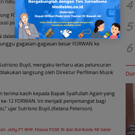
4
i hiburan,” kata pria asal Aceh tersebut.
dorong FORWAN untuk terus menggagas kegiatan
5
busi pada kemajuan industri hiburan nasional.
AN dalam menggagas berbagai kegiatan demi
6
enunggu gagasan-gagasan besar FORWAN ke
trisno Buyil, mengaku terharu atas peluncuran
ilakukan langsung oleh Direktur Perfilman Musik
Dun
terima kasih kepada Bapak Syaifullah Agam yang
 ke-12 FORWAN. Ini menjadi penyemangat bagi
” ujar Sutrisno Buyil..(Kelana Peterson).
in Jetty PT BMP, Massa POSE RI dan Barikade 98 Gelar