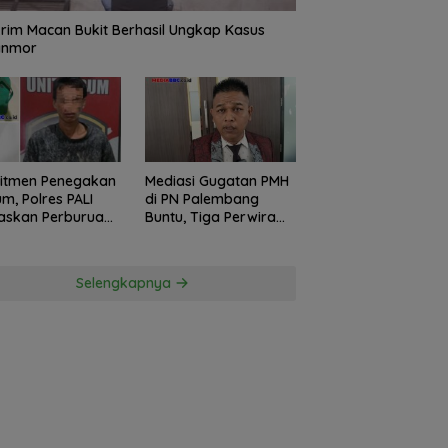
rim Macan Bukit Berhasil Ungkap Kasus
anmor
itmen Penegakan
Mediasi Gugatan PMH
m, Polres PALI
di PN Palembang
askan Perburuan
Buntu, Tiga Perwira
ku Penusukan
Polda Sumsel Absen,
ga ke Hutan
Kuasa Hukum
Penggugat
Selengkapnya
Pertanyakan
Komitmen Hormati
Proses Hukum