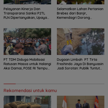
Pelayanan Kinerja Dan
Selamatkan Lahan Pertanian
Transparansi Sanksi P2TL
Brebes dari Banjir,
PLN Dipertanyakan, Upaya
Kemendagri Dorong
Konfirmasi GM PLN UID S2JB
Program FMNJP
Terkesan Tutup Mata
PT TDM Diduga Mobilisasi
Dugaan Limbah PT Tirta
Ratusan Massa untuk Halangi
Freshindo Jaya Di Banyuasin
Aksi Damai, POSE RI Tempuh
Jadi Sorotan: Publik Tuntut
Jalur Hukum
Transparansi Pemerintah
dan Perusahaan
Rekomendasi untuk kamu