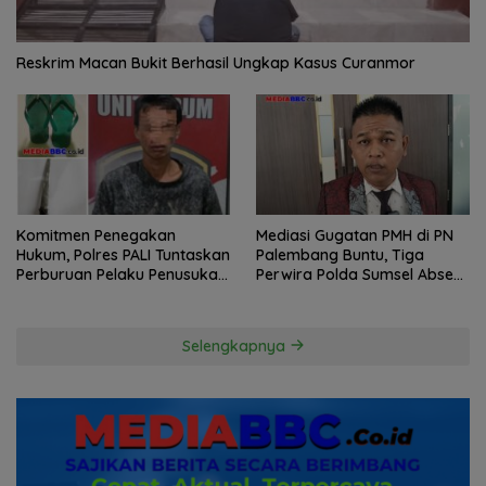
Reskrim Macan Bukit Berhasil Ungkap Kasus Curanmor
Komitmen Penegakan
Mediasi Gugatan PMH di PN
Hukum, Polres PALI Tuntaskan
Palembang Buntu, Tiga
Perburuan Pelaku Penusukan
Perwira Polda Sumsel Absen,
Hingga ke Hutan
Kuasa Hukum Penggugat
Pertanyakan Komitmen
Hormati Proses Hukum
Selengkapnya