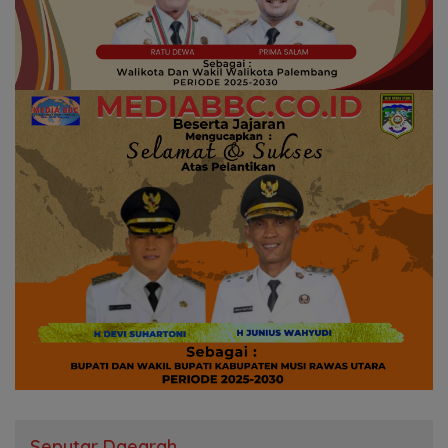
Seputar Daearah