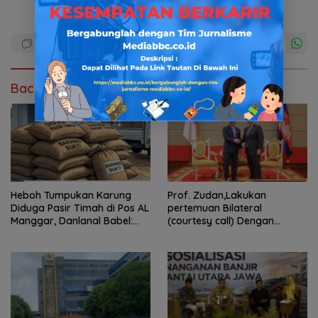
Baca Juga
Heboh Tumpukan Karung
Prof. Zudan,Lakukan
Diduga Pasir Timah di Pos AL
pertemuan Bilateral
Manggar, Danlanal Babel:
(courtesy call) Dengan
Masih Kami Dalami
Deputy Prime Minister
Kerajaan Kamboja,BKN
Siapkan Indonesia Jadi Pusat
Kolaborasi ASN ASEAN