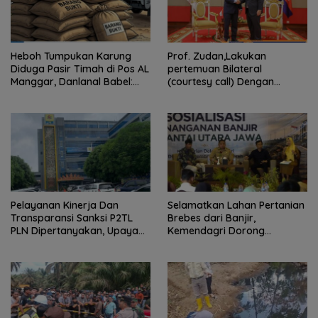
Heboh Tumpukan Karung
Prof. Zudan,Lakukan
Diduga Pasir Timah di Pos AL
pertemuan Bilateral
Manggar, Danlanal Babel:
(courtesy call) Dengan
Masih Kami Dalami
Deputy Prime Minister
Kerajaan Kamboja,BKN
Siapkan Indonesia Jadi Pusat
Kolaborasi ASN ASEAN
Pelayanan Kinerja Dan
Selamatkan Lahan Pertanian
Transparansi Sanksi P2TL
Brebes dari Banjir,
PLN Dipertanyakan, Upaya
Kemendagri Dorong
Konfirmasi GM PLN UID S2JB
Program FMNJP
Terkesan Tutup Mata