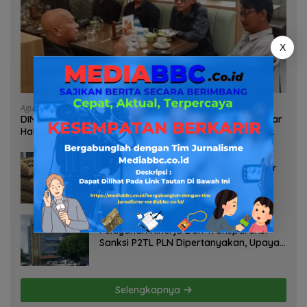
X
Agustus 10, 2026
DINAMIKA PEMERINTAHAN! Dr. Rahidin Anang, MS Bongkar
Habis-Habisan “Malpraktik” Penataan Kepala Dinas Di
Muba!
Agustus 7, 2026
Heboh Tumpukan Karung Diduga Pasir
Timah di Pos AL Manggar, Danlanal
Babel: Masih Kami Dalami
Agustus 7, 2026
Pelayanan Kinerja Dan Transparansi
Sanksi P2TL PLN Dipertanyakan, Upaya
Konfirmasi GM PLN UID S2JB Terkesan
Tutup Mata
Selengkapnya