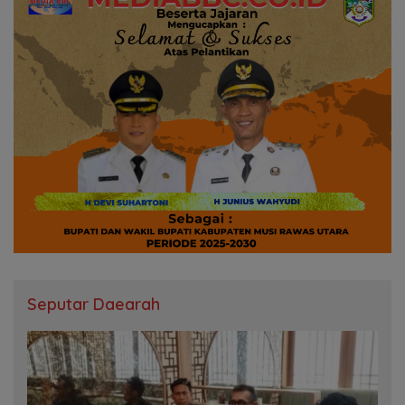
Seputar Daearah