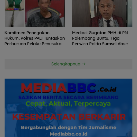
Komitmen Penegakan
Mediasi Gugatan PMH di PN
Hukum, Polres PALI Tuntaskan
Palembang Buntu, Tiga
Perburuan Pelaku Penusukan
Perwira Polda Sumsel Absen,
Hingga ke Hutan
Kuasa Hukum Penggugat
Pertanyakan Komitmen
Hormati Proses Hukum
Selengkapnya