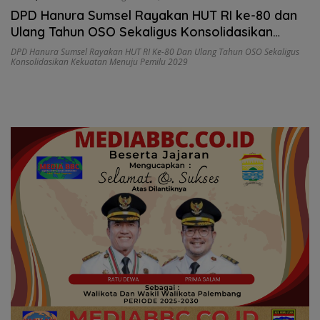
DPD Hanura Sumsel Rayakan HUT RI ke-80 dan
Ulang Tahun OSO Sekaligus Konsolidasikan
Kekuatan Menuju Pemilu 2029
DPD Hanura Sumsel Rayakan HUT RI Ke-80 Dan Ulang Tahun OSO Sekaligus
Konsolidasikan Kekuatan Menuju Pemilu 2029