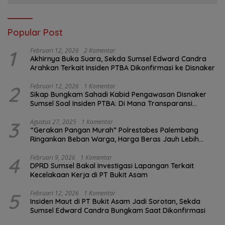
Popular Post
1
Februari 12, 2026
2 Komentar
Akhirnya Buka Suara, Sekda Sumsel Edward Candra
Arahkan Terkait Insiden PTBA Dikonfirmasi ke Disnaker
2
Februari 12, 2026
1 Komentar
Sikap Bungkam Sahadi Kabid Pengawasan Disnaker
Sumsel Soal Insiden PTBA: Di Mana Transparansi
Pengawasan K3?
3
Agustus 27, 2025
1 Komentar
“Gerakan Pangan Murah” Polrestabes Palembang
Ringankan Beban Warga, Harga Beras Jauh Lebih
Terjangkau
4
Februari 9, 2026
1 Komentar
DPRD Sumsel Bakal Investigasi Lapangan Terkait
Kecelakaan Kerja di PT Bukit Asam
5
Februari 12, 2026
1 Komentar
Insiden Maut di PT Bukit Asam Jadi Sorotan, Sekda
Sumsel Edward Candra Bungkam Saat Dikonfirmasi