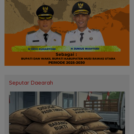
Seputar Daearah