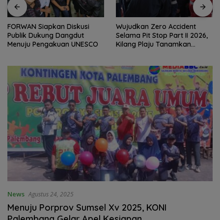
FORWAN Siapkan Diskusi
Wujudkan Zero Accident
Publik Dukung Dangdut
Selama Pit Stop Part II 2026,
Menuju Pengakuan UNESCO
Kilang Plaju Tanamkan
Budaya HSSE Melalui Safety
Campaign
News
Agustus 24, 2025
Menuju Porprov Sumsel Xv 2025, KONI
Palembang Gelar Apel Kesiapan