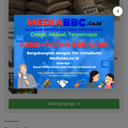
X
Agustus 7, 2026
Heboh Tumpukan Karung Diduga Pasir Timah di Pos AL
Manggar, Danlanal Babel: Masih Kami Dalami
Agustus 7, 2026
Pelayanan Kinerja Dan Transparansi
Sanksi P2TL PLN Dipertanyakan, Upaya
Konfirmasi GM PLN UID S2JB Terkesan
Tutup Mata
Agustus 7, 2026
Selamatkan Lahan Pertanian Brebes
dari Banjir, Kemendagri Dorong
Program FMNJP
Selengkapnya