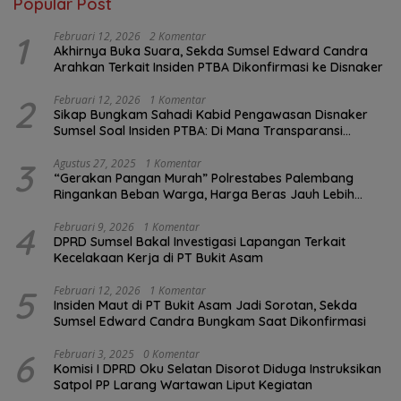
Popular Post
1
Februari 12, 2026
2 Komentar
Akhirnya Buka Suara, Sekda Sumsel Edward Candra
Arahkan Terkait Insiden PTBA Dikonfirmasi ke Disnaker
2
Februari 12, 2026
1 Komentar
Sikap Bungkam Sahadi Kabid Pengawasan Disnaker
Sumsel Soal Insiden PTBA: Di Mana Transparansi
Pengawasan K3?
3
Agustus 27, 2025
1 Komentar
“Gerakan Pangan Murah” Polrestabes Palembang
Ringankan Beban Warga, Harga Beras Jauh Lebih
Terjangkau
4
Februari 9, 2026
1 Komentar
DPRD Sumsel Bakal Investigasi Lapangan Terkait
Kecelakaan Kerja di PT Bukit Asam
5
Februari 12, 2026
1 Komentar
Insiden Maut di PT Bukit Asam Jadi Sorotan, Sekda
Sumsel Edward Candra Bungkam Saat Dikonfirmasi
6
Februari 3, 2025
0 Komentar
Komisi I DPRD Oku Selatan Disorot Diduga Instruksikan
Satpol PP Larang Wartawan Liput Kegiatan