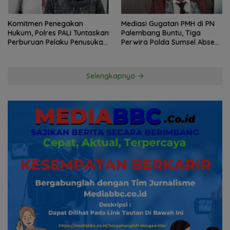
Komitmen Penegakan
Mediasi Gugatan PMH di PN
Hukum, Polres PALI Tuntaskan
Palembang Buntu, Tiga
Perburuan Pelaku Penusukan
Perwira Polda Sumsel Absen,
Hingga ke Hutan
Kuasa Hukum Penggugat
Pertanyakan Komitmen
Hormati Proses Hukum
Selengkapnya