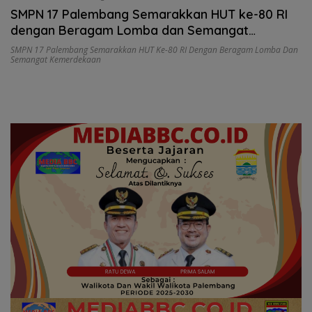
SMPN 17 Palembang Semarakkan HUT ke-80 RI
dengan Beragam Lomba dan Semangat
Kemerdekaan
SMPN 17 Palembang Semarakkan HUT Ke-80 RI Dengan Beragam Lomba Dan
Semangat Kemerdekaan