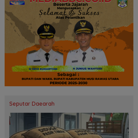
Seputar Daearah