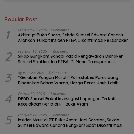
Popular Post
1
Februari 12, 2026
2 Komentar
Akhirnya Buka Suara, Sekda Sumsel Edward Candra
Arahkan Terkait Insiden PTBA Dikonfirmasi ke Disnaker
2
Februari 12, 2026
1 Komentar
Sikap Bungkam Sahadi Kabid Pengawasan Disnaker
Sumsel Soal Insiden PTBA: Di Mana Transparansi
Pengawasan K3?
3
Agustus 27, 2025
1 Komentar
“Gerakan Pangan Murah” Polrestabes Palembang
Ringankan Beban Warga, Harga Beras Jauh Lebih
Terjangkau
4
Februari 9, 2026
1 Komentar
DPRD Sumsel Bakal Investigasi Lapangan Terkait
Kecelakaan Kerja di PT Bukit Asam
5
Februari 12, 2026
1 Komentar
Insiden Maut di PT Bukit Asam Jadi Sorotan, Sekda
Sumsel Edward Candra Bungkam Saat Dikonfirmasi