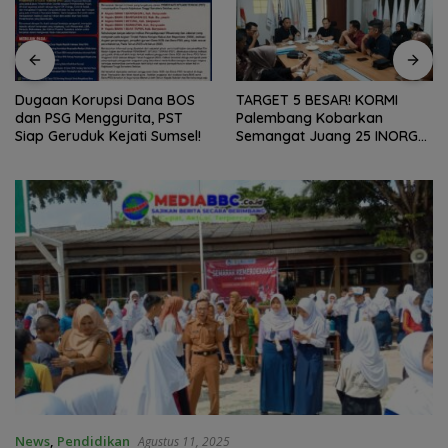
Dugaan Korupsi Dana BOS
TARGET 5 BESAR! KORMI
dan PSG Menggurita, PST
Palembang Kobarkan
Siap Geruduk Kejati Sumsel!
Semangat Juang 25 INORGA
Menuju FORPROV II Sumsel
2026!
News
,
Pendidikan
Agustus 11, 2025