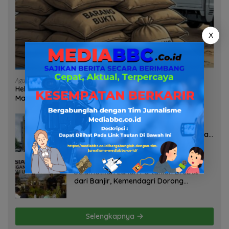
X
Agustus 7, 2026
Heboh Tumpukan Karung Diduga Pasir Timah di Pos AL
Manggar, Danlanal Babel: Masih Kami Dalami
Agustus 7, 2026
Pelayanan Kinerja Dan Transparansi
Sanksi P2TL PLN Dipertanyakan, Upaya
Konfirmasi GM PLN UID S2JB Terkesan
Tutup Mata
Agustus 7, 2026
Selamatkan Lahan Pertanian Brebes
dari Banjir, Kemendagri Dorong
Program FMNJP
Selengkapnya