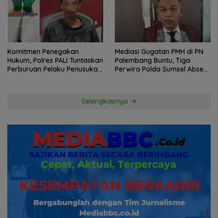
Komitmen Penegakan
Mediasi Gugatan PMH di PN
Hukum, Polres PALI Tuntaskan
Palembang Buntu, Tiga
Perburuan Pelaku Penusukan
Perwira Polda Sumsel Absen,
Hingga ke Hutan
Kuasa Hukum Penggugat
Pertanyakan Komitmen
Hormati Proses Hukum
Selengkapnya