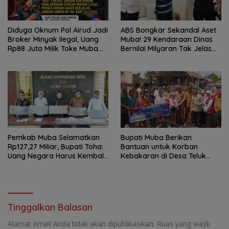
Diduga Oknum Pol Airud Jadi
ABS Bongkar Sekandal Aset
Broker Minyak Ilegal, Uang
Muba! 29 Kendaraan Dinas
Rp88 Juta Milik Toke Muba
Bernilai Milyaran Tak Jelas
Hilang Tanpa Jejak
Tanpa Jejak
Pemkab Muba Selamatkan
Bupati Muba Berikan
Rp127,27 Miliar, Bupati Toha:
Bantuan untuk Korban
Uang Negara Harus Kembali
Kebakaran di Desa Teluk
untuk Rakyat
Kecamatan Lais
Tinggalkan Balasan
Alamat email Anda tidak akan dipublikasikan.
Ruas yang wajib