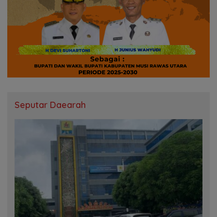
Seputar Daearah