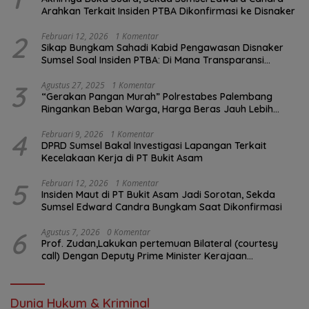
Arahkan Terkait Insiden PTBA Dikonfirmasi ke Disnaker
2
Februari 12, 2026
1 Komentar
Sikap Bungkam Sahadi Kabid Pengawasan Disnaker
Sumsel Soal Insiden PTBA: Di Mana Transparansi
Pengawasan K3?
3
Agustus 27, 2025
1 Komentar
“Gerakan Pangan Murah” Polrestabes Palembang
Ringankan Beban Warga, Harga Beras Jauh Lebih
Terjangkau
4
Februari 9, 2026
1 Komentar
DPRD Sumsel Bakal Investigasi Lapangan Terkait
Kecelakaan Kerja di PT Bukit Asam
5
Februari 12, 2026
1 Komentar
Insiden Maut di PT Bukit Asam Jadi Sorotan, Sekda
Sumsel Edward Candra Bungkam Saat Dikonfirmasi
6
Agustus 7, 2026
0 Komentar
Prof. Zudan,Lakukan pertemuan Bilateral (courtesy
call) Dengan Deputy Prime Minister Kerajaan
Kamboja,BKN Siapkan Indonesia Jadi Pusat Kolaborasi
ASN ASEAN
Dunia Hukum & Kriminal