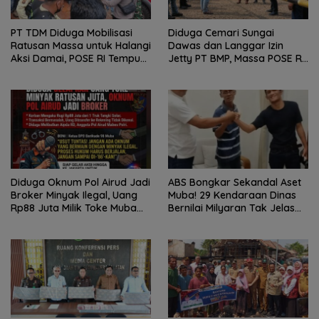
PT TDM Diduga Mobilisasi
Diduga Cemari Sungai
Ratusan Massa untuk Halangi
Dawas dan Langgar Izin
Aksi Damai, POSE RI Tempuh
Jetty PT BMP, Massa POSE RI
Jalur Hukum
dan Barikade 98 Gelar Aksi
Mendesak Pengusutan
Tuntas
Diduga Oknum Pol Airud Jadi
ABS Bongkar Sekandal Aset
Broker Minyak Ilegal, Uang
Muba! 29 Kendaraan Dinas
Rp88 Juta Milik Toke Muba
Bernilai Milyaran Tak Jelas
Hilang Tanpa Jejak
Tanpa Jejak