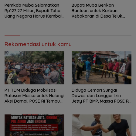
Pemkab Muba Selamatkan
Bupati Muba Berikan
Rp127,27 Miliar, Bupati Toha:
Bantuan untuk Korban
Uang Negara Harus Kembali
Kebakaran di Desa Teluk
untuk Rakyat
Kecamatan Lais
Rekomendasi untuk kamu
PT TDM Diduga Mobilisasi
Diduga Cemari Sungai
Ratusan Massa untuk Halangi
Dawas dan Langgar Izin
Aksi Damai, POSE RI Tempuh
Jetty PT BMP, Massa POSE RI
Jalur Hukum
dan Barikade 98 Gelar Aksi
Mendesak Pengusutan
Tuntas