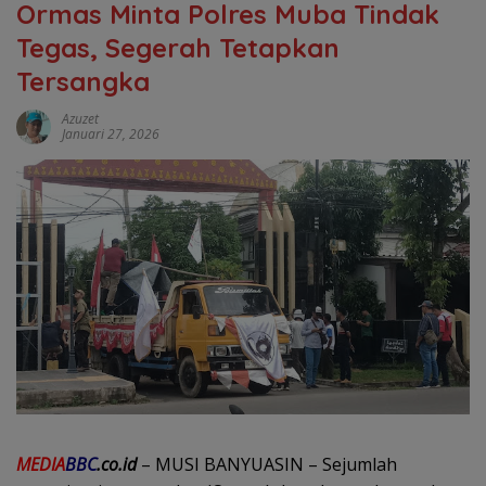
Ormas Minta Polres Muba Tindak
Tegas, Segerah Tetapkan
Tersangka
Azuzet
Januari 27, 2026
MEDIA
BBC
.co.id
– MUSI BANYUASIN – Sejumlah