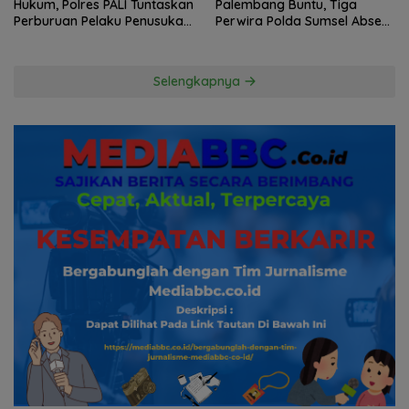
Hukum, Polres PALI Tuntaskan
Palembang Buntu, Tiga
Perburuan Pelaku Penusukan
Perwira Polda Sumsel Absen,
Hingga ke Hutan
Kuasa Hukum Penggugat
Pertanyakan Komitmen
Hormati Proses Hukum
Selengkapnya